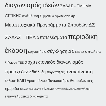
διαγωνισμός ιδεών
ΣΑΔΑΣ - ΤΜΗΜΑ
ΑΤΤΙΚΗΣ
ανάπλαση
Συμβούλια Αρχιτεκτονικής
Μεταπτυχιακά Προγράμματα Σπουδών
ΔΣ
περιοδική
ΣΑΔΑΣ - ΠΕΑ
αποτελέσματα
έκδοση
σύγκληση ΔΣ
απώλεια
εργαστήριο
Νέο ΔΣ
αρχιτεκτονικός διαγωνισμός
Ψήφισμα
ΤΕΕ
ανακοίνωση
προσχεδίων
διάλεξη
παρατάξεις
ΕΜΠ
έκθεση
Αριστοτέλειο Πανεπιστήμιο Θεσσαλονίκης
ημερίδα
Σύλλογος Αρχιτεκτόνων Δωδεκανήσου
βιβλιοπαρουσίαση
επαγγελματικά δικαιώματα