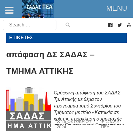
MENU
Search
for:
ΕΤΙΚΈΤΕΣ
απόφαση ΔΣ ΣΑΔΑΣ –
ΤΜΗΜΑ ΑΤΤΙΚΗΣ
Ομόφωνη απόφαση του ΣΑΔΑΣ
Τμ. Αττικής με θέμα τον
προγραμματισμό Συνεδρίου του
Τμήματος με τίτλο «Κατοικία σε
κρίση», πρόσκληση συμμετοχής
25 ΟΚΤΩΒΡΊΟΥ
ΣΑΔΑΣ-
στην Επιστημονική Επιτροπή του
2024
ΠΕΑ
και πρόσκληση διοργάνωσης