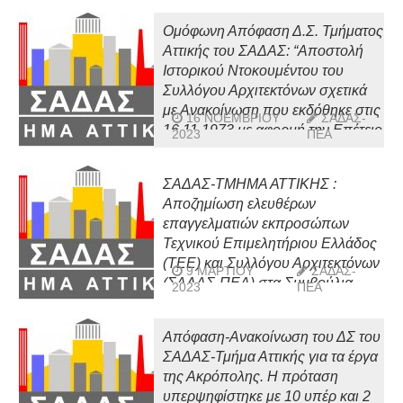
προσυνεδριακών εκδηλώσεων
Ομόφωνη Απόφαση Δ.Σ. Τμήματος
Αττικής του ΣΑΔΑΣ: “Αποστολή
Ιστορικού Ντοκουμέντου του
Συλλόγου Αρχιτεκτόνων σχετικά
με Ανακοίνωση που εκδόθηκε στις
16 ΝΟΕΜΒΡΊΟΥ
ΣΑΔΑΣ-
16.11.1973 με αφορμή την Επέτειο
2023
ΠΕΑ
των 50 χρόνων από τα γεγονότα
του Πολυτεχνείου”
ΣΑΔΑΣ-ΤΜΗΜΑ ΑΤΤΙΚΗΣ :
Αποζημίωση ελευθέρων
επαγγελματιών εκπροσώπων
Τεχνικού Επιμελητήριου Ελλάδος
(ΤΕΕ) και Συλλόγου Αρχιτεκτόνων
9 ΜΑΡΤΊΟΥ
ΣΑΔΑΣ-
(ΣΑΔΑΣ-ΠΕΑ) στα Συμβούλια
2023
ΠΕΑ
Αρχιτεκτονικής (ΣΑ)
Απόφαση-Ανακοίνωση του ΔΣ του
ΣΑΔΑΣ-Τμήμα Αττικής για τα έργα
της Ακρόπολης. Η πρόταση
υπερψηφίστηκε με 10 υπέρ και 2