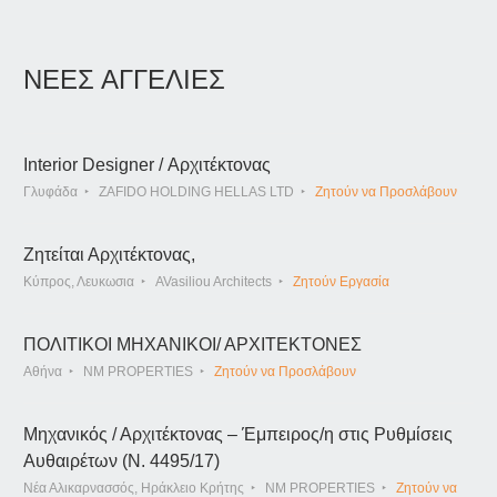
ΝΕΕΣ ΑΓΓΕΛΙΕΣ
Interior Designer / Αρχιτέκτονας
Γλυφάδα
ZAFIDO HOLDING HELLAS LTD
Ζητούν να Προσλάβουν
Ζητείται Αρχιτέκτονας,
Κύπρος, Λευκωσια
AVasiliou Architects
Ζητούν Εργασία
ΠΟΛΙΤΙΚΟΙ ΜΗΧΑΝΙΚΟΙ/ ΑΡΧΙΤΕΚΤΟΝΕΣ
Αθήνα
NM PROPERTIES
Ζητούν να Προσλάβουν
Μηχανικός / Αρχιτέκτονας – Έμπειρος/η στις Ρυθμίσεις
Αυθαιρέτων (Ν. 4495/17)
Νέα Αλικαρνασσός, Ηράκλειο Κρήτης
NM PROPERTIES
Ζητούν να