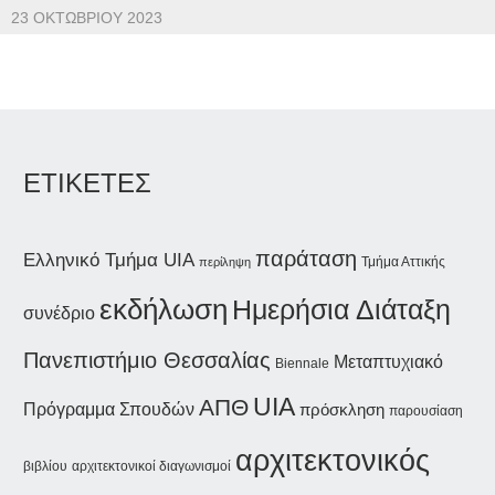
23 ΟΚΤΩΒΡΊΟΥ 2023
ΕΤΙΚΕΤΕΣ
παράταση
Ελληνικό Τμήμα UIA
Τμήμα Αττικής
περίληψη
εκδήλωση
Ημερήσια Διάταξη
συνέδριο
Πανεπιστήμιο Θεσσαλίας
Μεταπτυχιακό
Biennale
UIA
ΑΠΘ
Πρόγραμμα Σπουδών
πρόσκληση
παρουσίαση
αρχιτεκτονικός
βιβλίου
αρχιτεκτονικοί διαγωνισμοί