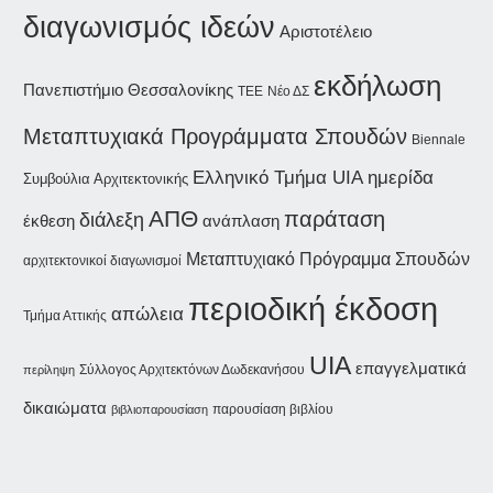
διαγωνισμός ιδεών
Αριστοτέλειο
εκδήλωση
Πανεπιστήμιο Θεσσαλονίκης
Νέο ΔΣ
ΤΕΕ
Μεταπτυχιακά Προγράμματα Σπουδών
Biennale
ημερίδα
Ελληνικό Τμήμα UIA
Συμβούλια Αρχιτεκτονικής
ΑΠΘ
παράταση
διάλεξη
έκθεση
ανάπλαση
Μεταπτυχιακό Πρόγραμμα Σπουδών
αρχιτεκτονικοί διαγωνισμοί
περιοδική έκδοση
απώλεια
Τμήμα Αττικής
UIA
επαγγελματικά
Σύλλογος Αρχιτεκτόνων Δωδεκανήσου
περίληψη
δικαιώματα
παρουσίαση βιβλίου
βιβλιοπαρουσίαση