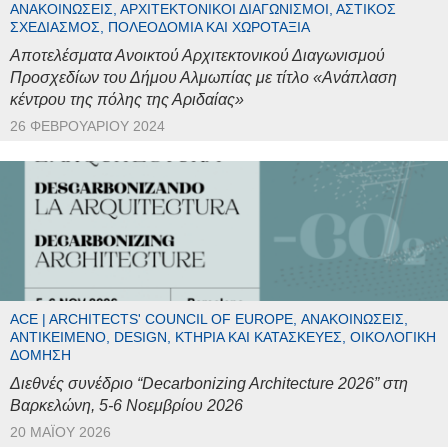
ΑΝΑΚΟΙΝΏΣΕΙΣ, ΑΡΧΙΤΕΚΤΟΝΙΚΟΊ ΔΙΑΓΩΝΙΣΜΟΊ, ΑΣΤΙΚΌΣ
ΣΧΕΔΙΑΣΜΌΣ, ΠΟΛΕΟΔΟΜΊΑ ΚΑΙ ΧΩΡΟΤΑΞΊΑ
Αποτελέσματα Ανοικτού Αρχιτεκτονικού Διαγωνισμού
Προσχεδίων του Δήμου Αλμωπίας με τίτλο «Ανάπλαση
κέντρου της πόλης της Αριδαίας»
26 ΦΕΒΡΟΥΑΡΊΟΥ 2024
ACE | ARCHITECTS' COUNCIL OF EUROPE, ΑΝΑΚΟΙΝΏΣΕΙΣ,
ΑΝΤΙΚΕΊΜΕΝΟ, DESIGN, ΚΤΉΡΙΑ ΚΑΙ ΚΑΤΑΣΚΕΥΈΣ, ΟΙΚΟΛΟΓΙΚΉ
ΔΌΜΗΣΗ
Διεθνές συνέδριο “Decarbonizing Architecture 2026” στη
Βαρκελώνη, 5-6 Νοεμβρίου 2026
20 ΜΑΪ́ΟΥ 2026