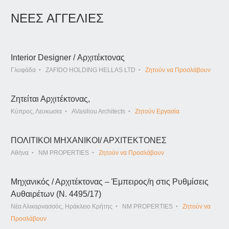
ΝΕΕΣ ΑΓΓΕΛΙΕΣ
Interior Designer / Αρχιτέκτονας
Γλυφάδα
ZAFIDO HOLDING HELLAS LTD
Ζητούν να Προσλάβουν
Ζητείται Αρχιτέκτονας,
Κύπρος, Λευκωσια
AVasiliou Architects
Ζητούν Εργασία
ΠΟΛΙΤΙΚΟΙ ΜΗΧΑΝΙΚΟΙ/ ΑΡΧΙΤΕΚΤΟΝΕΣ
Αθήνα
NM PROPERTIES
Ζητούν να Προσλάβουν
Μηχανικός / Αρχιτέκτονας – Έμπειρος/η στις Ρυθμίσεις
Αυθαιρέτων (Ν. 4495/17)
Νέα Αλικαρνασσός, Ηράκλειο Κρήτης
NM PROPERTIES
Ζητούν να
Προσλάβουν