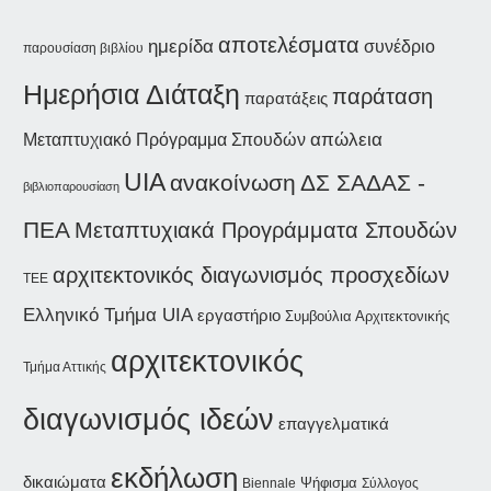
αποτελέσματα
ημερίδα
συνέδριο
παρουσίαση βιβλίου
Ημερήσια Διάταξη
παράταση
παρατάξεις
απώλεια
Μεταπτυχιακό Πρόγραμμα Σπουδών
UIA
ανακοίνωση
ΔΣ ΣΑΔΑΣ -
βιβλιοπαρουσίαση
ΠΕΑ
Μεταπτυχιακά Προγράμματα Σπουδών
αρχιτεκτονικός διαγωνισμός προσχεδίων
ΤΕΕ
Ελληνικό Τμήμα UIA
εργαστήριο
Συμβούλια Αρχιτεκτονικής
αρχιτεκτονικός
Τμήμα Αττικής
διαγωνισμός ιδεών
επαγγελματικά
εκδήλωση
δικαιώματα
Ψήφισμα
Biennale
Σύλλογος