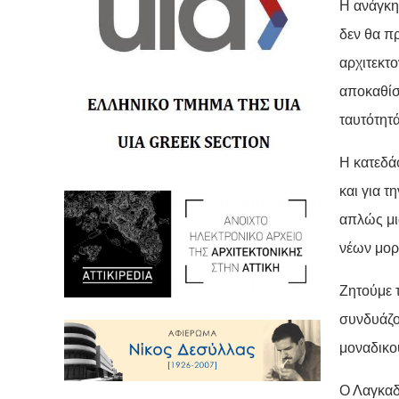
Η ανάγκη
δεν θα πρ
αρχιτεκτο
αποκαθίστ
ταυτότητά
Η κατεδά
και για τ
απλώς μι
νέων μορ
Ζητούμε 
συνδυάζου
μοναδικο
Ο Λαγκαδά