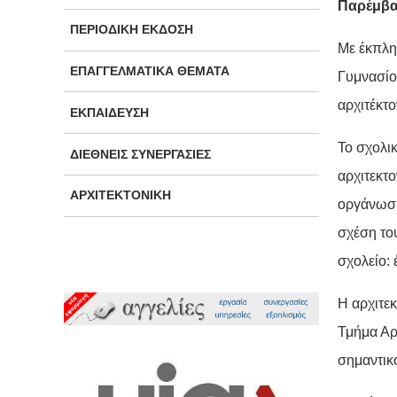
Παρέμβα
ΠΕΡΙΟΔΙΚΉ ΈΚΔΟΣΗ
Με έκπλη
ΕΠΑΓΓΕΛΜΑΤΙΚΆ ΘΈΜΑΤΑ
Γυμνασίο
αρχιτέκτ
ΕΚΠΑΊΔΕΥΣΗ
Το σχολι
ΔΙΕΘΝΕΊΣ ΣΥΝΕΡΓΑΣΊΕΣ
αρχιτεκτ
ΑΡΧΙΤΕΚΤΟΝΙΚΉ
οργάνωσή
σχέση του
σχολείο:
Η αρχιτεκ
Τμήμα Αρ
σημαντικ