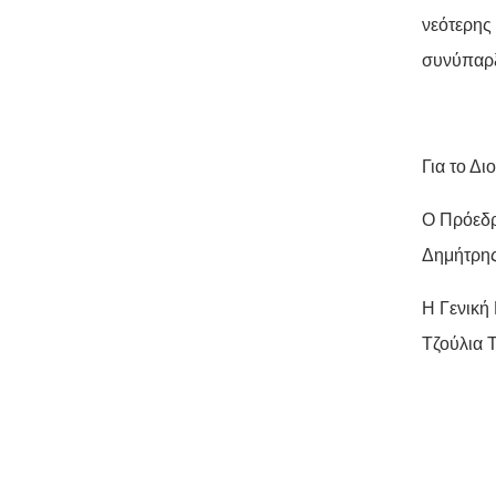
νεότερης
συνύπαρξ
Για το Δ
Ο Πρόεδ
Δημήτρη
Η Γενική
Τζούλια 