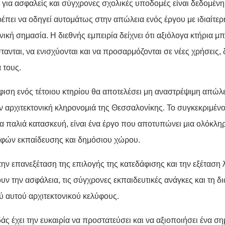
 για ασφαλείς και σύγχρονες σχολικές υποδομές είναι δεδομένη
έπει να οδηγεί αυτομάτως στην απώλεια ενός έργου με ιδιαίτερη
νική σημασία. Η διεθνής εμπειρία δείχνει ότι αξιόλογα κτήρια μ
ανται, να ενισχύονται και να προσαρμόζονται σε νέες χρήσεις,
 τους.
φιση ενός τέτοιου κτηρίου θα αποτελέσει μη αναστρέψιμη απώλε
ην αρχιτεκτονική κληρονομιά της Θεσσαλονίκης. Το συγκεκριμένο
α παλιά κατασκευή, είναι ένα έργο που αποτυπώνει μια ολόκλ
φών εκπαίδευσης και δημόσιου χώρου.
την επανεξέταση της επιλογής της κατεδάφισης και την εξέταση
ν την ασφάλεια, τις σύγχρονες εκπαιδευτικές ανάγκες και τη δ
ύ αυτού αρχιτεκτονικού κελύφους.
ς έχει την ευκαιρία να προστατεύσει και να αξιοποιήσει ένα ση