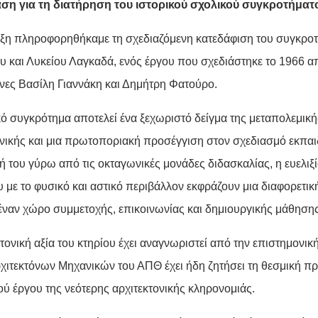
ση για τη διατήρηση του ιστορικού σχολικού συγκροτήματ
ξη πληροφορηθήκαμε τη σχεδιαζόμενη κατεδάφιση του συγκροτ
υ και Λυκείου Λαγκαδά, ενός έργου που σχεδιάστηκε το 1966 α
ονες Βασίλη Γιαννάκη και Δημήτρη Φατούρο.
κό συγκρότημα αποτελεί ένα ξεχωριστό δείγμα της μεταπολεμική
ονικής και μια πρωτοποριακή προσέγγιση στον σχεδιασμό εκπα
 του γύρω από τις οκταγωνικές μονάδες διδασκαλίας, η ευελιξ
 με το φυσικό και αστικό περιβάλλον εκφράζουν μια διαφορετική
 έναν χώρο συμμετοχής, επικοινωνίας και δημιουργικής μάθησης
τονική αξία του κτηρίου έχει αναγνωριστεί από την επιστημονική
χιτεκτόνων Μηχανικών του ΑΠΘ έχει ήδη ζητήσει τη θεσμική π
ού έργου της νεότερης αρχιτεκτονικής κληρονομιάς.