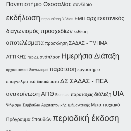
Πανεπιστήμιο Θεσσαλίας
συνέδριο
εκδήλωση
αρχιτεκτονικός
ΕΜΠ
παρουσίαση βιβλίου
διαγωνισμός προσχεδίων
έκθεση
αποτελέσματα
ΣΑΔΑΣ - ΤΜΗΜΑ
πρόσκληση
Ημερήσια Διάταξη
ΑΤΤΙΚΗΣ
ανάπλαση
Νέο ΔΣ
παράταση
εργαστήριο
αρχιτεκτονικοί διαγωνισμοί
ΔΣ ΣΑΔΑΣ - ΠΕΑ
επαγγελματικά δικαιώματα
UIA
ανακοίνωση
ΑΠΘ
διάλεξη
παρατάξεις
Biennale
Μεταπτυχιακό
Ψήφισμα
Συμβούλια Αρχιτεκτονικής
Τμήμα Αττικής
περιοδική έκδοση
Πρόγραμμα Σπουδών