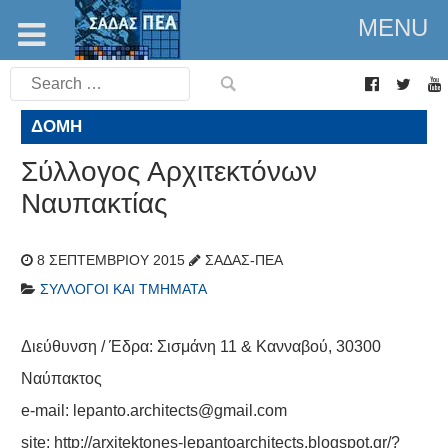
MENU
Search
for:
ΔΟΜΉ
Σύλλογος Αρχιτεκτόνων
Ναυπακτίας
8 ΣΕΠΤΕΜΒΡΊΟΥ 2015
ΣΑΔΑΣ-ΠΕΑ
ΣΎΛΛΟΓΟΙ ΚΑΙ ΤΜΉΜΑΤΑ
Διεύθυνση / Έδρα: Σισμάνη 11 & Κανναβού, 30300
Ναύπακτος
e-mail: lepanto.architects@gmail.com
site:
http://arxitektones-lepantoarchitects.blogspot.gr/?