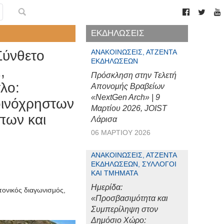
ΕΚΔΗΛΩΣΕΙΣ
Σύνθετο
ΑΝΑΚΟΙΝΏΣΕΙΣ, ΑΤΖΈΝΤΑ
ΕΚΔΗΛΏΣΕΩΝ
,
Πρόσκληση στην Τελετή
λο:
Απονομής Βραβείων
«NextGen Arch» | 9
οινόχρηστων
Μαρτίου 2026, JOIST
πων και
Λάρισα
06 ΜΑΡΤΊΟΥ 2026
ΑΝΑΚΟΙΝΏΣΕΙΣ, ΑΤΖΈΝΤΑ
ΕΚΔΗΛΏΣΕΩΝ, ΣΎΛΛΟΓΟΙ
ΚΑΙ ΤΜΉΜΑΤΑ
Ημερίδα:
τονικός διαγωνισμός
,
«Προσβασιμότητα και
Συμπερίληψη στον
Δημόσιο Χώρο: