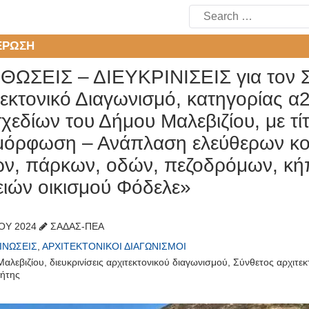
Search
for:
ΈΡΩΣΗ
ΘΩΣΕΙΣ – ΔΙΕΥΚΡΙΝΙΣΕΙΣ για τον 
εκτονικό Διαγωνισμό, κατηγορίας α2
εδίων του Δήμου Μαλεβιζίου, με τίτ
μόρφωση – Ανάπλαση ελεύθερων κ
ν, πάρκων, οδών, πεζοδρόμων, κή
ειών οικισμού Φόδελε»
ΊΟΥ 2024
ΣΑΔΑΣ-ΠΕΑ
ΙΝΏΣΕΙΣ
,
ΑΡΧΙΤΕΚΤΟΝΙΚΟΊ ΔΙΑΓΩΝΙΣΜΟΊ
Μαλεβιζίου
,
διευκρινίσεις αρχιτεκτονικού διαγωνισμού
,
Σύνθετος αρχιτεκ
ήτης