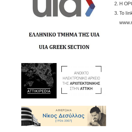
Η ΟΡΘ
To lin
www.m