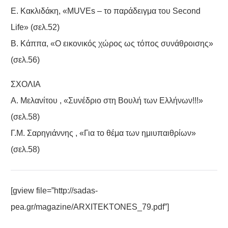
Ε. Κακλιδάκη, «MUVEs – το παράδειγμα του Second
Life» (σελ.52)
Β. Κάππα, «Ο εικονικός χώρος ως τόπος συνάθροισης»
(σελ.56)
ΣΧΟΛΙΑ
Α. Μελανίτου , «Συνέδριο στη Βουλή των Ελλήνων!!!»
(σελ.58)
Γ.Μ. Σαρηγιάννης , «Για το θέμα των ημιυπαιθρίων»
(σελ.58)
[gview file=”http://sadas-
pea.gr/magazine/ARXITEKTONES_79.pdf”]