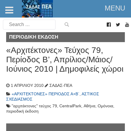
MENU
Search
for:
ΠΕΡΙΟΔΙΚΉ ΈΚΔΟΣΗ
«Αρχιτέκτονες» Τεύχος 79,
Περίοδος Β’, Απρίλιος/Μάιος/
Ιούνιος 2010 | Δημοφιλείς χώροι
1 ΑΠΡΙΛΊΟΥ 2010
ΣΑΔΑΣ-ΠΕΑ
«ΑΡΧΙΤΈΚΤΟΝΕΣ» ΠΕΡΊΟΔΟΣ Α+Β΄
,
ΑΣΤΙΚΌΣ
ΣΧΕΔΙΑΣΜΌΣ
"αρχιτέκτονες" τεύχος 79
,
CentralPark
,
Αθήνα
,
Ομόνοια
,
περιοδική έκδοση