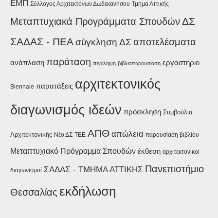
ΕΜΠ
Σύλλογος Αρχιτεκτόνων Δωδεκανήσου
Τμήμα Αττικής
Μεταπτυχιακά Προγράμματα Σπουδών
ΔΣ
ΣΑΔΑΣ - ΠΕΑ
αποτελέσματα
σύγκληση ΔΣ
παράταση
ανάπλαση
εργαστήριο
περίληψη
βιβλιοπαρουσίαση
αρχιτεκτονικός
παρατάξεις
Biennale
διαγωνισμός ιδεών
πρόσκληση
Συμβούλια
ΑΠΘ
απώλεια
Αρχιτεκτονικής
Νέο ΔΣ
παρουσίαση βιβλίου
ΤΕΕ
Μεταπτυχιακό Πρόγραμμα Σπουδών
έκθεση
αρχιτεκτονικοί
Πανεπιστήμιο
ΣΑΔΑΣ - ΤΜΗΜΑ ΑΤΤΙΚΗΣ
διαγωνισμοί
εκδήλωση
Θεσσαλίας