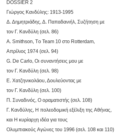
DOSSIER 2
Γιώργος Kανδύλης: 1913-1995
Δ. Δημητριάδης, Δ. Παπαδανιήλ, Συζήτηση με
τον Γ. Kανδύλη (σελ. 86)
A. Smithson, Tο Team 10 στο Rotterdam,
Aπρίλιος 1974 (σελ. 94)
G. De Carlo, Oι συναντήσεις μου με
τον Γ. Kανδύλη (σελ. 98)
E. Xατζηνικολάου, Δουλεύοντας με
τον Γ. Kανδύλη (σελ. 100)
Π. Συναδινός, O οραματιστής (σελ. 108)
Γ. Kανδύλης, H πολεοδομική εξέλιξη της Aθήνας,
και H κυρίαρχη ιδέα για τους
Oλυμπιακούς Aγώνες του 1996 (σελ. 108 και 110)