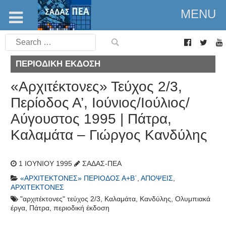
MENU
Search
for:
ΠΕΡΙΟΔΙΚΉ ΈΚΔΟΣΗ
«Αρχιτέκτονες» Τεύχος 2/3,
Περίοδος Α’, Ιούνιος/Ιούλιος/
Αύγουστος 1995 | Πάτρα,
Καλαμάτα – Γιώργος Κανδύλης
1 ΙΟΥΝΊΟΥ 1995
ΣΑΔΑΣ-ΠΕΑ
«ΑΡΧΙΤΈΚΤΟΝΕΣ» ΠΕΡΊΟΔΟΣ Α+Β΄
,
ΑΠΌΨΕΙΣ
,
ΑΡΧΙΤΈΚΤΟΝΕΣ
"αρχιτέκτονες" τεύχος 2/3
,
Καλαμάτα
,
Κανδύλης
,
Ολυμπιακά
έργα
,
Πάτρα
,
περιοδική έκδοση