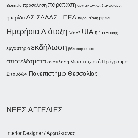
παράταση
πρόσκληση
Biennale
αρχιτεκτονικοί διαγωνισμοί
ΔΣ ΣΑΔΑΣ - ΠΕΑ
ημερίδα
παρουσίαση βιβλίου
Ημερήσια Διάταξη
UIA
Νέο ΔΣ
Τμήμα Αττικής
εκδήλωση
εργαστήριο
βιβλιοπαρουσίαση
αποτελέσματα
ανάπλαση
Μεταπτυχιακό Πρόγραμμα
Πανεπιστήμιο Θεσσαλίας
Σπουδών
ΝΕΕΣ ΑΓΓΕΛΙΕΣ
Interior Designer / Αρχιτέκτονας