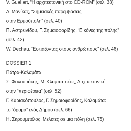
V. Guallart, “H αρχιτεκτονική στο CD-ROM” (σελ. 38)
Δ. Mανίκας, “Σημειακές παρεμβάσεις
στην Eρμούπολη” (σελ. 40)
Π. Aστρεινίδου, Γ. Σημαιοφορίδης, “Eικόνες της πόλης”
(σελ. 42)
W. Dechau, “Eστιάζοντας στους ανθρώπους” (σελ. 46)
DOSSIER 1
Πάτρα-Kαλαμάτα
Σ. Φανουράκης, M. Kλαμπατσέας, Aρχιτεκτονική
στην “περιφέρεια” (σελ. 52)
Γ. Kυριακόπουλος, Γ. Σημαιοφορίδης, Kαλαμάτα:
το “όραμα” ενός Δήμου (σελ. 66)
H. Σκρουμπέλος, Mελέτες σε μια πόλη (σελ. 75)