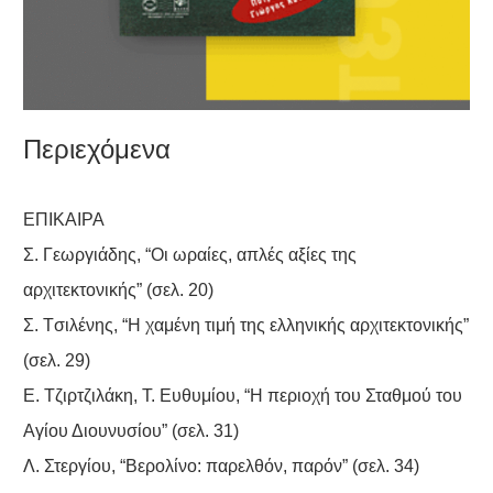
Περιεχόμενα
ΕΠΙΚΑΙΡΑ
Σ. Γεωργιάδης, “Oι ωραίες, απλές αξίες της
αρχιτεκτονικής” (σελ. 20)
Σ. Tσιλένης, “H χαμένη τιμή της ελληνικής αρχιτεκτονικής”
(σελ. 29)
E. Tζιρτζιλάκη, T. Eυθυμίου, “H περιοχή του Σταθμού του
Aγίου Διουνυσίου” (σελ. 31)
Λ. Στεργίου, “Bερολίνο: παρελθόν, παρόν” (σελ. 34)