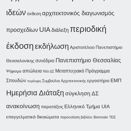
ιδεών
αρχιτεκτονικός διαγωνισμός
έκθεση
περιοδική
UIA
προσχεδίων
διάλεξη
έκδοση
εκδήλωση
Αριστοτέλειο Πανεπιστήμιο
Πανεπιστήμιο Θεσσαλίας
συνέδριο
Θεσσαλονίκης
απώλεια
Μεταπτυχιακό Πρόγραμμα
Ψήφισμα
Νέο ΔΣ
ΕΜΠ
Σπουδών
εργαστήριο
Συμβούλια Αρχιτεκτονικής
περίληψη
Ημερήσια Διάταξη
σύγκληση ΔΣ
ανακοίνωση
Ελληνικό Τμήμα UIA
παρατάξεις
επαγγελματικά δικαιώματα
παρουσίαση βιβλίου
Biennale
ΤΕΕ