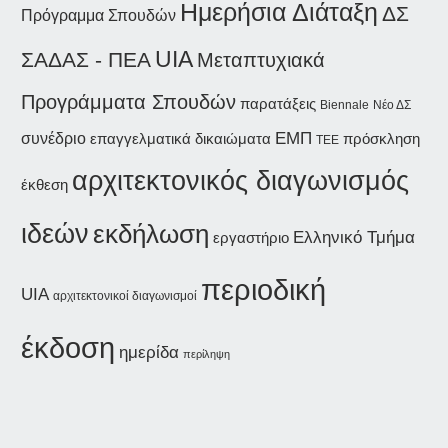
Ημερήσια Διάταξη
ΔΣ
Πρόγραμμα Σπουδών
UIA
ΣΑΔΑΣ - ΠΕΑ
Μεταπτυχιακά
Προγράμματα Σπουδών
παρατάξεις
Biennale
Νέο ΔΣ
συνέδριο
ΕΜΠ
επαγγελματικά δικαιώματα
πρόσκληση
ΤΕΕ
αρχιτεκτονικός διαγωνισμός
έκθεση
ιδεών
εκδήλωση
Ελληνικό Τμήμα
εργαστήριο
περιοδική
UIA
αρχιτεκτονικοί διαγωνισμοί
έκδοση
ημερίδα
περίληψη