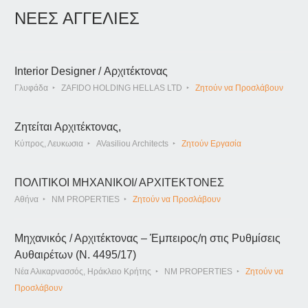
ΝΕΕΣ ΑΓΓΕΛΙΕΣ
Interior Designer / Αρχιτέκτονας
Γλυφάδα
ZAFIDO HOLDING HELLAS LTD
Ζητούν να Προσλάβουν
Ζητείται Αρχιτέκτονας,
Κύπρος, Λευκωσια
AVasiliou Architects
Ζητούν Εργασία
ΠΟΛΙΤΙΚΟΙ ΜΗΧΑΝΙΚΟΙ/ ΑΡΧΙΤΕΚΤΟΝΕΣ
Αθήνα
NM PROPERTIES
Ζητούν να Προσλάβουν
Μηχανικός / Αρχιτέκτονας – Έμπειρος/η στις Ρυθμίσεις
Αυθαιρέτων (Ν. 4495/17)
Νέα Αλικαρνασσός, Ηράκλειο Κρήτης
NM PROPERTIES
Ζητούν να
Προσλάβουν