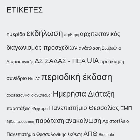
ΕΤΙΚΕΤΕΣ
εκδήλωση
αρχιτεκτονικός
ημερίδα
περίληψη
διαγωνισμός προσχεδίων
ανάπλαση
Συμβούλια
UIA
ΔΣ ΣΑΔΑΣ - ΠΕΑ
πρόσκληση
Αρχιτεκτονικής
περιοδική έκδοση
συνέδριο
Νέο ΔΣ
Ημερήσια Διάταξη
αρχιτεκτονικοί διαγωνισμοί
Πανεπιστήμιο Θεσσαλίας
ΕΜΠ
παρατάξεις
Ψήφισμα
παράταση
ανακοίνωση
Αριστοτέλειο
βιβλιοπαρουσίαση
ΑΠΘ
Πανεπιστήμιο Θεσσαλονίκης
έκθεση
Biennale