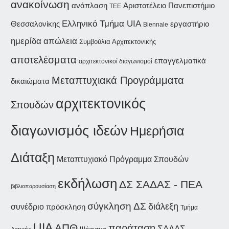
ανακοίνωση
ανάπλαση
Αριστοτέλειο Πανεπιστήμιο
ΤΕΕ
Ελληνικό Τμήμα UIA
Θεσσαλονίκης
εργαστήριο
Biennale
ημερίδα
απώλεια
Συμβούλια Αρχιτεκτονικής
αποτελέσματα
επαγγελματικά
αρχιτεκτονικοί διαγωνισμοί
Μεταπτυχιακά Προγράμματα
δικαιώματα
αρχιτεκτονικός
Σπουδών
διαγωνισμός ιδεών
Ημερήσια
Διάταξη
Μεταπτυχιακό Πρόγραμμα Σπουδών
εκδήλωση
ΔΣ ΣΑΔΑΣ - ΠΕΑ
βιβλιοπαρουσίαση
σύγκληση ΔΣ
διάλεξη
συνέδριο
πρόσκληση
Τμήμα
UIA
ΑΠΘ
παράταση
ΣΑΔΑΣ -