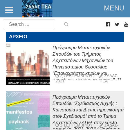
MENU
Search
for:
ΑΡΧΕΊΟ
Πρόγραμμα Μεταπτυχιακών
Σπουδών του Τμήματος
Αρχιτεκτόνων Μηχανικών του
Πανεπιστημίου Θεσσαλίας
“Επαναχρήσεις κτιρίων και
2 ΣΕΠΤΕΜΒΡΊΟΥ
ΣΑΔΑΣ-
συνόλων», ακαδημαϊκό έτος 2021-
2021
ΠΕΑ
2022 / Παράταση προθεσμίας
υποβολής αιτήσεων
Πρόγραμμα Μεταπτυχιακών
Σπουδών “Σχεδιασμός Αιχμής :
Καινοτομία και Διεπιστημονικότητα
στον Σχεδιασμό” από το Τμήμα
Αρχιτεκτόνων ΑΠΘ, στον κύκλο
2 ΣΕΠΤΕΜΒΡΊΟΥ
ΣΑΔΑΣ-
σπουδών 2021-2023 / Παράταση