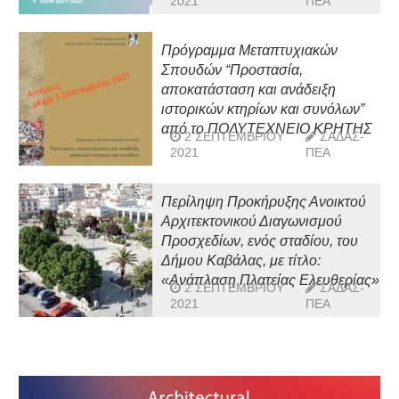
2021
ΠΕΑ
προθεσμίας υποβολής αιτήσεων
Πρόγραμμα Μεταπτυχιακών
Σπουδών “Προστασία,
αποκατάσταση και ανάδειξη
ιστορικών κτηρίων και συνόλων”
από το ΠΟΛΥΤΕΧΝΕΙΟ ΚΡΗΤΗΣ
2 ΣΕΠΤΕΜΒΡΊΟΥ
ΣΑΔΑΣ-
2021
ΠΕΑ
Περίληψη Προκήρυξης Ανοικτού
Αρχιτεκτονικού Διαγωνισμού
Προσχεδίων, ενός σταδίου, του
Δήμου Καβάλας, με τίτλο:
«Ανάπλαση Πλατείας Ελευθερίας»
2 ΣΕΠΤΕΜΒΡΊΟΥ
ΣΑΔΑΣ-
2021
ΠΕΑ