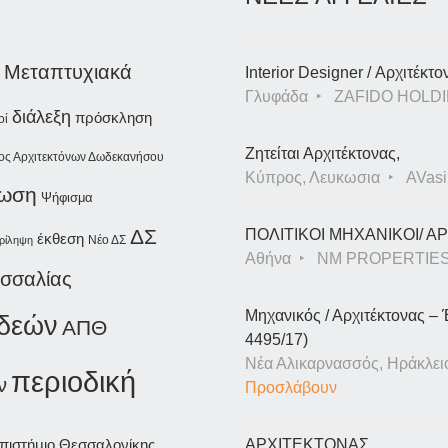
Μεταπτυχιακά
Interior Designer / Αρχιτέκτο
Γλυφάδα
ZAFIDO HOLDI
διάλεξη
πρόσκληση
οί
Ζητείται Αρχιτέκτονας,
ος Αρχιτεκτόνων Δωδεκανήσου
Κύπρος, Λευκωσια
AVasil
νωση
Ψήφισμα
ΔΣ
ΠΟΛΙΤΙΚΟΙ ΜΗΧΑΝΙΚΟΙ/ 
έκθεση
Νέο ΔΣ
ρίληψη
Αθήνα
NM PROPERTIE
εσσαλίας
Μηχανικός / Αρχιτέκτονας – 
ιδεών
ΑΠΘ
4495/17)
Νέα Αλικαρνασσός, Ηράκλει
περιοδική
ν
Προσλάβουν
επιστήμιο Θεσσαλονίκης
ΑΡΧΙΤΕΚΤΟΝΑΣ