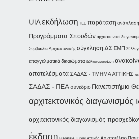
εκδήλωση
UIA
παράταση
ανάπλαση
ΤΕΕ
Προγράμματα Σπουδών
αρχιτεκτονικοί διαγωνισμ
σύγκληση ΔΣ
ΕΜΠ
Συμβούλια Αρχιτεκτονικής
Σύλλογ
ανακοί
επαγγελματικά δικαιώματα
βιβλιοπαρουσίαση
αποτελέσματα
ΣΑΔΑΣ - ΤΜΗΜΑ ΑΤΤΙΚΗΣ
πε
ΣΑΔΑΣ - ΠΕΑ
Πανεπιστήμιο Θ
συνέδριο
αρχιτεκτονικός διαγωνισμός 
αρχιτεκτονικός διαγωνισμός προσχεδίω
έκδοση
Αριστοτέλειο Παν
Biennale
Τμήμα Αττικής