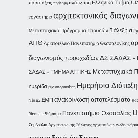
Ελληνικό Τμήμα UI
παρατάξεις
ανάπλαση
περίληψη
αρχιτεκτονικός διαγων
εργαστήριο
διάλεξη
σύ
Μεταπτυχιακό Πρόγραμμα Σπουδών
ΑΠΘ
αρ
Αριστοτέλειο Πανεπιστήμιο Θεσσαλονίκης
ΔΣ ΣΑΔΑΣ -
διαγωνισμός προσχεδίων
Μεταπτυχιακά 
ΣΑΔΑΣ - ΤΜΗΜΑ ΑΤΤΙΚΗΣ
Ημερήσια Διάταξη
ημερίδα
βιβλιοπαρουσίαση
ανακοίνωση
αποτελέσματα
ΕΜΠ
Νέο ΔΣ
παρ
U
Πανεπιστήμιο Θεσσαλίας
Ψήφισμα
Biennale
Συμβούλια Αρχιτεκτονικής
Σύλλογος Αρχιτεκτόνων Δωδεκανήσο