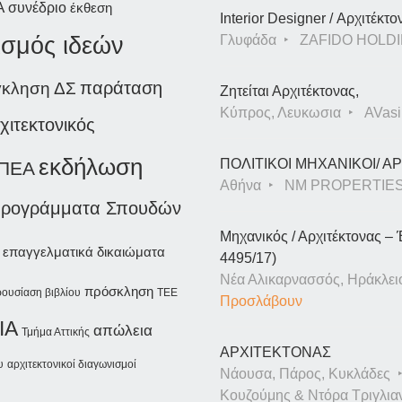
A
συνέδριο
έκθεση
Interior Designer / Αρχιτέκτο
ισμός ιδεών
Γλυφάδα
ZAFIDO HOLDI
παράταση
γκληση ΔΣ
Ζητείται Αρχιτέκτονας,
Κύπρος, Λευκωσια
AVasil
χιτεκτονικός
εκδήλωση
ΠΟΛΙΤΙΚΟΙ ΜΗΧΑΝΙΚΟΙ/ 
 ΠΕΑ
Αθήνα
NM PROPERTIE
Προγράμματα Σπουδών
Μηχανικός / Αρχιτέκτονας – 
επαγγελματικά δικαιώματα
4495/17)
Νέα Αλικαρνασσός, Ηράκλει
πρόσκληση
ουσίαση βιβλίου
ΤΕΕ
Προσλάβουν
IA
απώλεια
Τμήμα Αττικής
ΑΡΧΙΤΕΚΤΟΝΑΣ
υ
αρχιτεκτονικοί διαγωνισμοί
Νάουσα, Πάρος, Κυκλάδες
Κουζούμης & Ντόρα Τριγλια