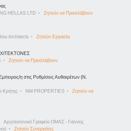
νας
NG HELLAS LTD
Ζητούν να Προσλάβουν
iou Architects
Ζητούν Εργασία
ΑΡΧΙΤΕΚΤΟΝΕΣ
S
Ζητούν να Προσλάβουν
Έμπειρος/η στις Ρυθμίσεις Αυθαιρέτων (Ν.
ο Κρήτης
NM PROPERTIES
Ζητούν να
Αρχιτεκτονικό Γραφείο ΟΜΑΣ - Γιάννης
νού
Ζητούν Συνεργάτες