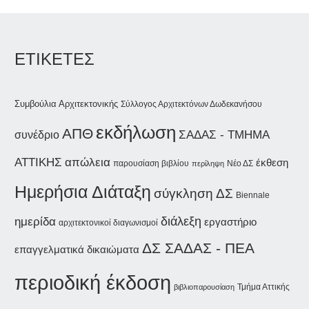
ΕΤΙΚΕΤΕΣ
Συμβούλια Αρχιτεκτονικής
Σύλλογος Αρχιτεκτόνων Δωδεκανήσου
εκδήλωση
ΑΠΘ
ΣΑΔΑΣ - ΤΜΗΜΑ
συνέδριο
ΑΤΤΙΚΗΣ
απώλεια
έκθεση
παρουσίαση βιβλίου
Νέο ΔΣ
περίληψη
Ημερήσια Διάταξη
σύγκληση ΔΣ
Biennale
διάλεξη
ημερίδα
εργαστήριο
αρχιτεκτονικοί διαγωνισμοί
ΔΣ ΣΑΔΑΣ - ΠΕΑ
επαγγελματικά δικαιώματα
περιοδική έκδοση
Τμήμα Αττικής
βιβλιοπαρουσίαση