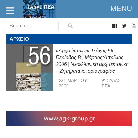
MENU
Search
for:
ΑΡΧΕΊΟ
«Αρχιτέκτονες» Τεύχος 56,
Περίοδος Β’, Μάρτιος/Απρίλιος
2006 | Νεοελληνική αρχιτεκτονική
– Ζητήματα ιστοριογραφίας
1 ΜΑΡΤΊΟΥ
ΣΑΔΑΣ-
2006
ΠΕΑ