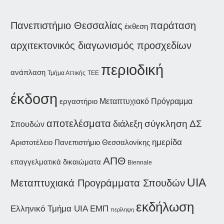
παράταση
Πανεπιστήμιο Θεσσαλίας
έκθεση
αρχιτεκτονικός διαγωνισμός προσχεδίων
περιοδική
ανάπλαση
Τμήμα Αττικής
ΤΕΕ
έκδοση
εργαστήριο
Μεταπτυχιακό Πρόγραμμα
αποτελέσματα
διάλεξη
σύγκληση ΔΣ
Σπουδών
ημερίδα
Αριστοτέλειο Πανεπιστήμιο Θεσσαλονίκης
ΑΠΘ
επαγγελματικά δικαιώματα
Biennale
UIA
Μεταπτυχιακά Προγράμματα Σπουδών
εκδήλωση
Ελληνικό Τμήμα UIA
ΕΜΠ
περίληψη