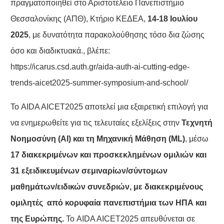
πραγματοποιηθεί στο Αριστοτέλειο Πανεπιστήμιο
Θεσσαλονίκης (ΑΠΘ),
Κτήριο ΚΕΔΕΑ
,
14-18 Ιουλίου
2025
, με δυνατότητα παρακολούθησης τόσο δια ζώσης
όσο και διαδικτυακά., βλέπε:
https://icarus.csd.auth.gr/aida-auth-ai-cutting-edge-
trends-aicet2025-summer-symposium-and-school/
Το AIDA AICET2025 αποτελεί μια εξαιρετική επιλογή για
να ενημερωθείτε για τις τελευταίες εξελίξεις στην
Τεχνητή
Νοημοσύνη (
AI
) και τη Μηχανική Μάθηση (
ML
)
, μέσω
17 διακεκριμένων και προσκεκλημένων ομιλιών και
31 εξειδικευμένων σεμιναρίων/σύντομων
μαθημάτων/ειδικών συνεδριών, με διακεκριμένους
ομιλητές
από κορυφαία πανεπιστήμια των ΗΠΑ και
της Ευρώπης.
Το AIDA AICET2025 απευθύνεται σε