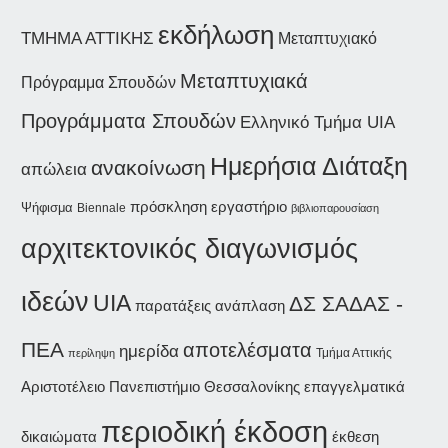
εκδήλωση
ΤΜΗΜΑ ΑΤΤΙΚΗΣ
Μεταπτυχιακό
Μεταπτυχιακά
Πρόγραμμα Σπουδών
Προγράμματα Σπουδών
Ελληνικό Τμήμα UIA
Ημερήσια Διάταξη
ανακοίνωση
απώλεια
εργαστήριο
πρόσκληση
Ψήφισμα
Biennale
βιβλιοπαρουσίαση
αρχιτεκτονικός διαγωνισμός
ιδεών
UIA
ΔΣ ΣΑΔΑΣ -
παρατάξεις
ανάπλαση
ΠΕΑ
αποτελέσματα
ημερίδα
Τμήμα Αττικής
περίληψη
Αριστοτέλειο Πανεπιστήμιο Θεσσαλονίκης
επαγγελματικά
περιοδική έκδοση
δικαιώματα
έκθεση