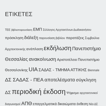
ΕΤΙΚΕΤΕΣ
ΕΜΠ
Σύλλογος Αρχιτεκτόνων Δωδεκανήσου
ΤΕΕ
βιβλιοπαρουσίαση
διάλεξη
παρατάξεις
πρόσκληση
Συμβούλια
παρουσίαση βιβλίου
εκδήλωση
Πανεπιστήμιο
ανάπλαση
Αρχιτεκτονικής
ανακοίνωση
Θεσσαλίας
Αριστοτέλειο Πανεπιστήμιο
UIA
ΣΑΔΑΣ - ΤΜΗΜΑ ΑΤΤΙΚΗΣ
Θεσσαλονίκης
Biennale
ΔΣ ΣΑΔΑΣ - ΠΕΑ
αποτελέσματα
σύγκληση
περιοδική έκδοση
ΔΣ
Ψήφισμα
αρχιτεκτονικοί
ΑΠΘ
επαγγελματικά δικαιώματα
έκθεση
διαγωνισμοί
Νέο ΔΣ