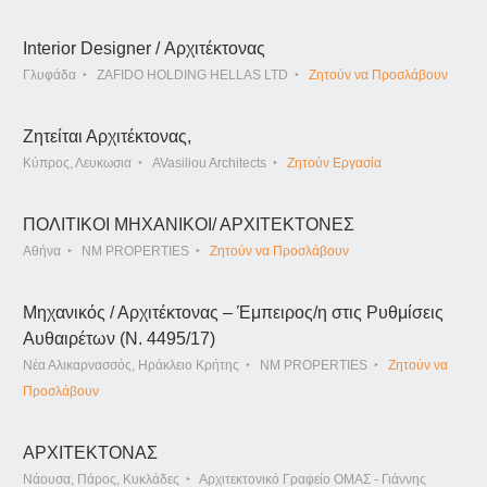
Interior Designer / Αρχιτέκτονας
Γλυφάδα
ZAFIDO HOLDING HELLAS LTD
Ζητούν να Προσλάβουν
Ζητείται Αρχιτέκτονας,
Κύπρος, Λευκωσια
AVasiliou Architects
Ζητούν Εργασία
ΠΟΛΙΤΙΚΟΙ ΜΗΧΑΝΙΚΟΙ/ ΑΡΧΙΤΕΚΤΟΝΕΣ
Αθήνα
NM PROPERTIES
Ζητούν να Προσλάβουν
Μηχανικός / Αρχιτέκτονας – Έμπειρος/η στις Ρυθμίσεις
Αυθαιρέτων (Ν. 4495/17)
Νέα Αλικαρνασσός, Ηράκλειο Κρήτης
NM PROPERTIES
Ζητούν να
Προσλάβουν
ΑΡΧΙΤΕΚΤΟΝΑΣ
Νάουσα, Πάρος, Κυκλάδες
Αρχιτεκτονικό Γραφείο ΟΜΑΣ - Γιάννης