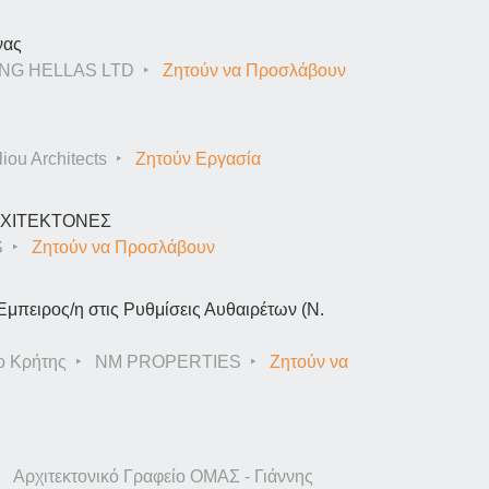
νας
NG HELLAS LTD
Ζητούν να Προσλάβουν
iou Architects
Ζητούν Εργασία
ΑΡΧΙΤΕΚΤΟΝΕΣ
S
Ζητούν να Προσλάβουν
Έμπειρος/η στις Ρυθμίσεις Αυθαιρέτων (Ν.
ο Κρήτης
NM PROPERTIES
Ζητούν να
Αρχιτεκτονικό Γραφείο ΟΜΑΣ - Γιάννης