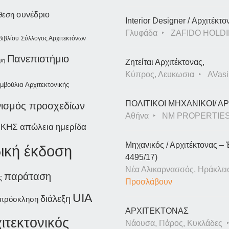
συνέδριο
θεση
Interior Designer / Αρχιτέκτο
Γλυφάδα
ZAFIDO HOLDI
βιβλίου
Σύλλογος Αρχιτεκτόνων
Πανεπιστήμιο
ψη
Ζητείται Αρχιτέκτονας,
Κύπρος, Λευκωσια
AVasil
μβούλια Αρχιτεκτονικής
ΠΟΛΙΤΙΚΟΙ ΜΗΧΑΝΙΚΟΙ/ 
νισμός προσχεδίων
Αθήνα
NM PROPERTIE
ΙΚΗΣ
ημερίδα
απώλεια
Μηχανικός / Αρχιτέκτονας – 
ική έκδοση
4495/17)
Νέα Αλικαρνασσός, Ηράκλει
παράταση
ς
Προσλάβουν
UIA
διάλεξη
πρόσκληση
ΑΡΧΙΤΕΚΤΟΝΑΣ
ιτεκτονικός
Νάουσα, Πάρος, Κυκλάδες