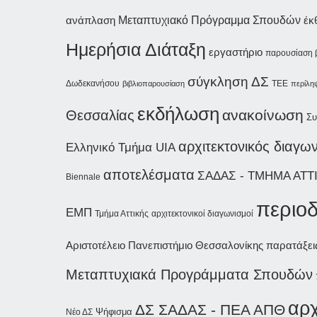
ανάπλαση
Μεταπτυχιακό Πρόγραμμα Σπουδών
έκ
Ημερήσια Διάταξη
εργαστήριο
παρουσίαση 
σύγκληση ΔΣ
Δωδεκανήσου
βιβλιοπαρουσίαση
ΤΕΕ
περίλη
εκδήλωση
ανακοίνωση
Θεσσαλίας
Συ
αρχιτεκτονικός διαγω
Ελληνικό Τμήμα UIA
αποτελέσματα
ΣΑΔΑΣ - ΤΜΗΜΑ ΑΤΤ
Biennale
περιοδ
ΕΜΠ
Τμήμα Αττικής
αρχιτεκτονικοί διαγωνισμοί
Αριστοτέλειο Πανεπιστήμιο Θεσσαλονίκης
παρατάξει
Μεταπτυχιακά Προγράμματα Σπουδών
αρχ
ΔΣ ΣΑΔΑΣ - ΠΕΑ
ΑΠΘ
Ψήφισμα
Νέο ΔΣ