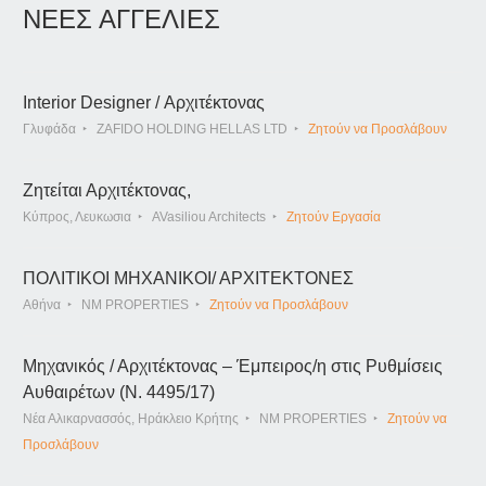
ΝΕΕΣ ΑΓΓΕΛΙΕΣ
Interior Designer / Αρχιτέκτονας
Γλυφάδα
ZAFIDO HOLDING HELLAS LTD
Ζητούν να Προσλάβουν
Ζητείται Αρχιτέκτονας,
Κύπρος, Λευκωσια
AVasiliou Architects
Ζητούν Εργασία
ΠΟΛΙΤΙΚΟΙ ΜΗΧΑΝΙΚΟΙ/ ΑΡΧΙΤΕΚΤΟΝΕΣ
Αθήνα
NM PROPERTIES
Ζητούν να Προσλάβουν
Μηχανικός / Αρχιτέκτονας – Έμπειρος/η στις Ρυθμίσεις
Αυθαιρέτων (Ν. 4495/17)
Νέα Αλικαρνασσός, Ηράκλειο Κρήτης
NM PROPERTIES
Ζητούν να
Προσλάβουν