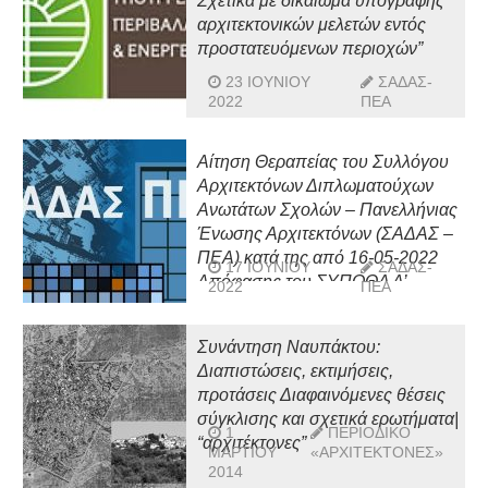
Σχετικά με δικαίωμα υπογραφής
αρχιτεκτονικών μελετών εντός
προστατευόμενων περιοχών”
23 ΙΟΥΝΊΟΥ
ΣΑΔΑΣ-
2022
ΠΕΑ
Αίτηση Θεραπείας του Συλλόγου
Αρχιτεκτόνων Διπλωματούχων
Ανωτάτων Σχολών – Πανελλήνιας
Ένωσης Αρχιτεκτόνων (ΣΑΔΑΣ –
ΠΕΑ) κατά της από 16-05-2022
17 ΙΟΥΝΊΟΥ
ΣΑΔΑΣ-
Απόφασης του ΣΥΠΟΘΑ Α’
2022
ΠΕΑ
Σύρου (Β’ Συνεδρίαση)
Συνάντηση Ναυπάκτου:
Διαπιστώσεις, εκτιμήσεις,
προτάσεις Διαφαινόμενες θέσεις
σύγκλισης και σχετικά ερωτήματα|
1
ΠΕΡΙΟΔΙΚΌ
“αρχιτέκτονες”
ΜΑΡΤΊΟΥ
«ΑΡΧΙΤΈΚΤΟΝΕΣ»
2014