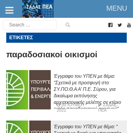
MENU
Search
for:
ΕΤΙΚΈΤΕΣ
παραδοσιακοί οικισμοί
Έγγραφο του ΥΠΕΝ με θέμα:
“Σχετικά με προσφυγή στο
ΣΥ.ΠΟ.Θ.Α Α’ Π.Ε. Σύρου, για
δικαίωμα εκπόνησης
αρχιτεκτονικής μελέτης σε κτίριο
30 ΙΟΥΝΊΟΥ
ΣΑΔΑΣ-
εντός παραδοσιακού οικισμού”
2022
ΠΕΑ
Έγγραφο του ΥΠΕΝ με θέμα: “