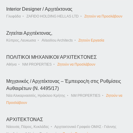
Interior Designer / Αρχιτέκτονας
Γλυφάδα
ZAFIDO HOLDING HELLAS LTD
Ζητούν να Προσλάβουν
Ζητείται Αρχιτέκτονας,
Κύπρος, Λευκωσια
AVasiliou Architects
Ζητούν Εργασία
ΠΟΛΙΤΙΚΟΙ ΜΗΧΑΝΙΚΟΙ/ ΑΡΧΙΤΕΚΤΟΝΕΣ
Αθήνα
NM PROPERTIES
Ζητούν να Προσλάβουν
Μηχανικός / Αρχιτέκτονας – Έμπειρος/η στις Ρυθμίσεις
Αυθαιρέτων (Ν. 4495/17)
Νέα Αλικαρνασσός, Ηράκλειο Κρήτης
NM PROPERTIES
Ζητούν να
Προσλάβουν
ΑΡΧΙΤΕΚΤΟΝΑΣ
Νάουσα, Πάρος, Κυκλάδες
Αρχιτεκτονικό Γραφείο ΟΜΑΣ - Γιάννης