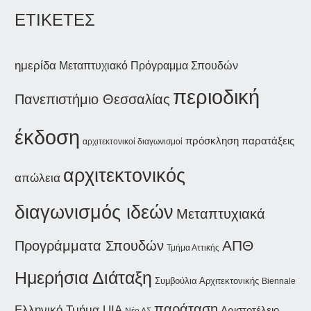
ΕΤΙΚΕΤΕΣ
ημερίδα
Μεταπτυχιακό Πρόγραμμα Σπουδών
περιοδική
Πανεπιστήμιο Θεσσαλίας
έκδοση
παρατάξεις
πρόσκληση
αρχιτεκτονικοί διαγωνισμοί
αρχιτεκτονικός
απώλεια
διαγωνισμός ιδεών
Μεταπτυχιακά
Προγράμματα Σπουδών
ΑΠΘ
Τμήμα Αττικής
Ημερήσια Διάταξη
Συμβούλια Αρχιτεκτονικής
Biennale
παράταση
Ελληνικό Τμήμα UIA
Αριστοτέλειο