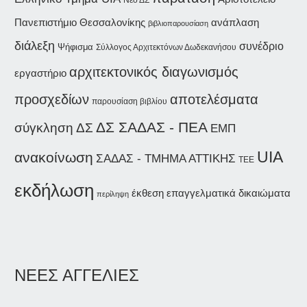
Νέο ΔΣ
Πανεπιστήμιο Θεσσαλονίκης
ανάπλαση
βιβλιοπαρουσίαση
διάλεξη
συνέδριο
Ψήφισμα
Σύλλογος Αρχιτεκτόνων Δωδεκανήσου
αρχιτεκτονικός διαγωνισμός
εργαστήριο
προσχεδίων
αποτελέσματα
παρουσίαση βιβλίου
ΔΣ ΣΑΔΑΣ - ΠΕΑ
σύγκληση ΔΣ
ΕΜΠ
UIA
ανακοίνωση
ΣΑΔΑΣ - ΤΜΗΜΑ ΑΤΤΙΚΗΣ
ΤΕΕ
εκδήλωση
έκθεση
επαγγελματικά δικαιώματα
περίληψη
ΝΕΕΣ ΑΓΓΕΛΙΕΣ