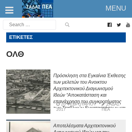
MENU
Search
for:
ΕΤΙΚΈΤΕΣ
ΟΛΘ
Πρόσκληση στα Εγκαίνια Έκθεσης
των μελετών του Ανοικτου
Αρχιτεκτονικού Διαγωνισμού
Ιδεών “Αποκατάσταση και
επανάχρηση του συγκροτήματος
20 ΦΕΒΡΟΥΑΡΊΟΥ
ΣΑΔΑΣ-
των Σταβλικών Εγκαταστάσεων και
2017
ΠΕΑ
του περιβάλλοντος χώρου τους,
εντός του λιμένα Θεσσαλονίκης”
Αποτελέσματα Αρχιτεκτονικού