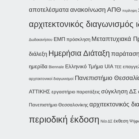
ανακοίνωση
ΑΠΘ
αποτελέσματα
περίληψη
αρχιτεκτονικός διαγωνισμός 
Μεταπτυχιακά Π
ΕΜΠ
πρόσκληση
Δωδεκανήσου
Ημερήσια Διάταξη
παράτασ
διάλεξη
ημερίδα
Ελληνικό Τμήμα UIA
επαγγε
Biennale
ΤΕΕ
Πανεπιστήμιο Θεσσαλί
αρχιτεκτονικοί διαγωνισμοί
σύγκληση ΔΣ
ΑΤΤΙΚΗΣ
εργαστήριο
παρατάξεις
αρχιτεκτονικός δ
Πανεπιστήμιο Θεσσαλονίκης
περιοδική έκδοση
έκθεση
Ψήφι
Νέο ΔΣ