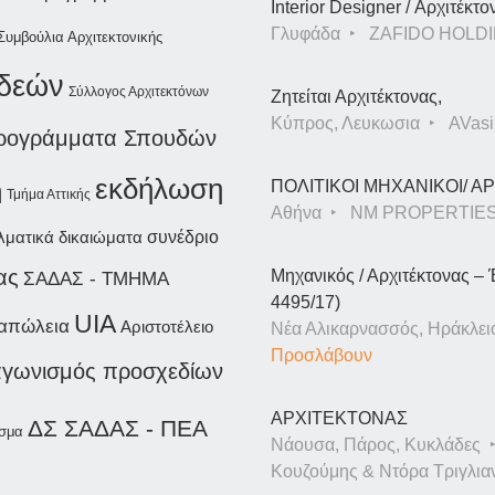
Interior Designer / Αρχιτέκτο
Γλυφάδα
ZAFIDO HOLDI
Συμβούλια Αρχιτεκτονικής
ιδεών
Σύλλογος Αρχιτεκτόνων
Ζητείται Αρχιτέκτονας,
Κύπρος, Λευκωσια
AVasil
ρογράμματα Σπουδών
εκδήλωση
ΠΟΛΙΤΙΚΟΙ ΜΗΧΑΝΙΚΟΙ/ 
η
Τμήμα Αττικής
Αθήνα
NM PROPERTIE
συνέδριο
λματικά δικαιώματα
ας
Μηχανικός / Αρχιτέκτονας – 
ΣΑΔΑΣ - ΤΜΗΜΑ
4495/17)
UIA
απώλεια
Αριστοτέλειο
Νέα Αλικαρνασσός, Ηράκλει
Προσλάβουν
ιαγωνισμός προσχεδίων
ΑΡΧΙΤΕΚΤΟΝΑΣ
ΔΣ ΣΑΔΑΣ - ΠΕΑ
σμα
Νάουσα, Πάρος, Κυκλάδες
Κουζούμης & Ντόρα Τριγλια