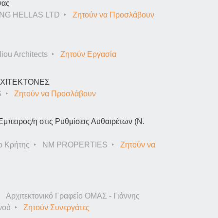
νας
NG HELLAS LTD
Ζητούν να Προσλάβουν
iou Architects
Ζητούν Εργασία
ΑΡΧΙΤΕΚΤΟΝΕΣ
S
Ζητούν να Προσλάβουν
Έμπειρος/η στις Ρυθμίσεις Αυθαιρέτων (Ν.
ο Κρήτης
NM PROPERTIES
Ζητούν να
Αρχιτεκτονικό Γραφείο ΟΜΑΣ - Γιάννης
νού
Ζητούν Συνεργάτες