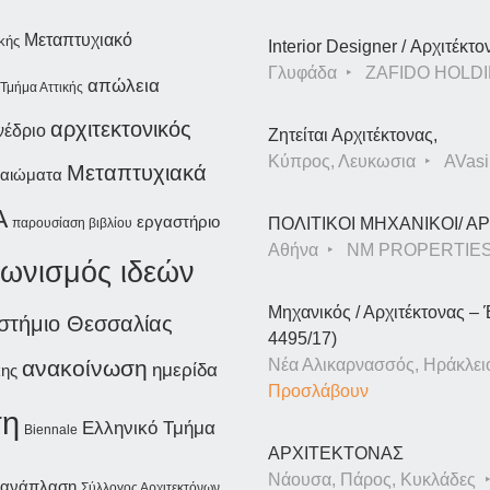
Μεταπτυχιακό
κής
Interior Designer / Αρχιτέκτο
Γλυφάδα
ZAFIDO HOLDI
απώλεια
Τμήμα Αττικής
αρχιτεκτονικός
νέδριο
Ζητείται Αρχιτέκτονας,
Κύπρος, Λευκωσια
AVasil
Μεταπτυχιακά
καιώματα
A
εργαστήριο
ΠΟΛΙΤΙΚΟΙ ΜΗΧΑΝΙΚΟΙ/ 
παρουσίαση βιβλίου
Αθήνα
NM PROPERTIE
γωνισμός ιδεών
Μηχανικός / Αρχιτέκτονας – 
στήμιο Θεσσαλίας
4495/17)
ανακοίνωση
Νέα Αλικαρνασσός, Ηράκλει
ημερίδα
κης
Προσλάβουν
ση
Ελληνικό Τμήμα
Biennale
ΑΡΧΙΤΕΚΤΟΝΑΣ
Νάουσα, Πάρος, Κυκλάδες
ανάπλαση
Σύλλογος Αρχιτεκτόνων