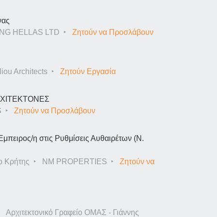
νας
NG HELLAS LTD
Ζητούν να Προσλάβουν
iou Architects
Ζητούν Εργασία
ΑΡΧΙΤΕΚΤΟΝΕΣ
S
Ζητούν να Προσλάβουν
Έμπειρος/η στις Ρυθμίσεις Αυθαιρέτων (Ν.
ο Κρήτης
NM PROPERTIES
Ζητούν να
Αρχιτεκτονικό Γραφείο ΟΜΑΣ - Γιάννης