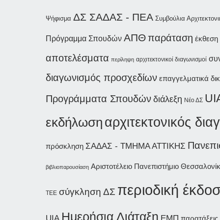
ΔΣ ΣΑΔΑΣ - ΠΕΑ
Ψήφισμα
Συμβούλια Αρχιτεκτονι
ΑΠΘ
παράταση
Πρόγραμμα Σπουδών
έκθεση
αποτελέσματα
συ
αρχιτεκτονικοί διαγωνισμοί
περίληψη
διαγωνισμός προσχεδίων
επαγγελματικά δι
UI
Προγράμματα Σπουδών
διάλεξη
Νέο ΔΣ
εκδήλωση
αρχιτεκτονικός δια
Πανεπι
ΣΑΔΑΣ - ΤΜΗΜΑ ΑΤΤΙΚΗΣ
πρόσκληση
Αριστοτέλειο Πανεπιστήμιο Θεσσαλονί
βιβλιοπαρουσίαση
περιοδική έκδο
σύγκληση ΔΣ
ΤΕΕ
Ημερήσια Διάταξη
UIA
ΕΜΠ
παρατάξεις