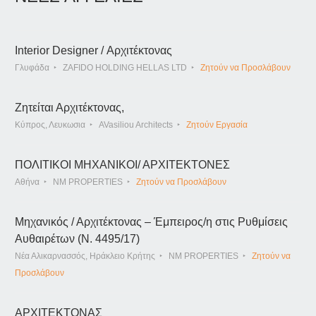
Interior Designer / Αρχιτέκτονας
Γλυφάδα
ZAFIDO HOLDING HELLAS LTD
Ζητούν να Προσλάβουν
Ζητείται Αρχιτέκτονας,
Κύπρος, Λευκωσια
AVasiliou Architects
Ζητούν Εργασία
ΠΟΛΙΤΙΚΟΙ ΜΗΧΑΝΙΚΟΙ/ ΑΡΧΙΤΕΚΤΟΝΕΣ
Αθήνα
NM PROPERTIES
Ζητούν να Προσλάβουν
Μηχανικός / Αρχιτέκτονας – Έμπειρος/η στις Ρυθμίσεις
Αυθαιρέτων (Ν. 4495/17)
Νέα Αλικαρνασσός, Ηράκλειο Κρήτης
NM PROPERTIES
Ζητούν να
Προσλάβουν
ΑΡΧΙΤΕΚΤΟΝΑΣ