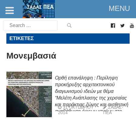
MENU
Search
for:
ΕΤΙΚΈΤΕΣ
Μονεμβασιά
Ορθή επανάληψη : Περίληψη
προκήρυξης αρχιτεκτονικού
διαγωνισμού ιδεών με θέμα
“Μελέτη Ανάπλασης της χερσαίας
και παράκτιας ζώνης και αισθητική
31 ΟΚΤΩΒΡΊΟΥ
ΣΑΔΑΣ-
αναβάθμιση όψεων κτιρίων στο
2014
ΠΕΑ
παραλιακό μέτωπο Νεάπολης”