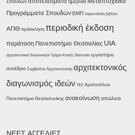
Μεταπτυχιακά
αποτελέσματα
ημερίδα
Σπουδών
Προγράμματα Σπουδών
ΕΜΠ
παρουσίαση βιβλίου
περιοδική έκδοση
ΑΠΘ
πρόσκληση
UIA
παράταση
Πανεπιστήμιο Θεσσαλίας
εργαστήριο
αρχιτεκτονικοί διαγωνισμοί
Τμήμα Αττικής
Biennale
αρχιτεκτονικός
συνέδριο
Συμβούλια Αρχιτεκτονικής
διαγωνισμός ιδεών
Αριστοτέλειο
ΤΕΕ
ανακοίνωση
απώλεια
Πανεπιστήμιο Θεσσαλονίκης
ΝΕΕΣ ΑΓΓΕΛΙΕΣ