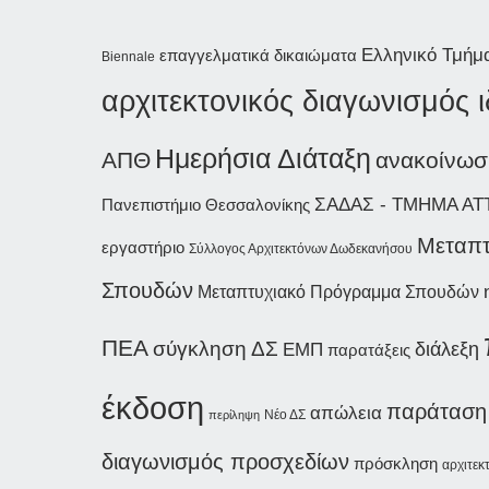
Ελληνικό Τμήμ
επαγγελματικά δικαιώματα
Biennale
αρχιτεκτονικός διαγωνισμός 
Ημερήσια Διάταξη
ΑΠΘ
ανακοίνωσ
ΣΑΔΑΣ - ΤΜΗΜΑ ΑΤ
Πανεπιστήμιο Θεσσαλονίκης
Μεταπτ
εργαστήριο
Σύλλογος Αρχιτεκτόνων Δωδεκανήσου
Σπουδών
Μεταπτυχιακό Πρόγραμμα Σπουδών
ΠΕΑ
σύγκληση ΔΣ
διάλεξη
ΕΜΠ
παρατάξεις
έκδοση
παράταση
απώλεια
Νέο ΔΣ
περίληψη
διαγωνισμός προσχεδίων
πρόσκληση
αρχιτεκ