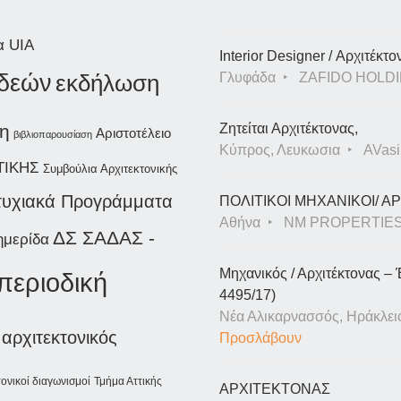
α UIA
Interior Designer / Αρχιτέκτο
ιδεών
εκδήλωση
Γλυφάδα
ZAFIDO HOLDI
η
Ζητείται Αρχιτέκτονας,
Αριστοτέλειο
βιβλιοπαρουσίαση
Κύπρος, Λευκωσια
AVasil
ΤΙΚΗΣ
Συμβούλια Αρχιτεκτονικής
υχιακά Προγράμματα
ΠΟΛΙΤΙΚΟΙ ΜΗΧΑΝΙΚΟΙ/ 
Αθήνα
NM PROPERTIE
ΔΣ ΣΑΔΑΣ -
ημερίδα
Μηχανικός / Αρχιτέκτονας – 
περιοδική
4495/17)
Νέα Αλικαρνασσός, Ηράκλει
αρχιτεκτονικός
Προσλάβουν
τονικοί διαγωνισμοί
Τμήμα Αττικής
ΑΡΧΙΤΕΚΤΟΝΑΣ