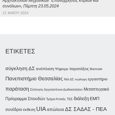
Αρχιτεκτόνων Μηχανικών “Επαναχρήσεις κτιρίων και
συνόλων», Πέμπτη 23.05.2024
21 ΜΑΪ́ΟΥ 2024
ΕΤΙΚΕΤΕΣ
σύγκληση ΔΣ
ανάπλαση
παρατάξεις
Ψήφισμα
Biennale
Πανεπιστήμιο Θεσσαλίας
εργαστήριο
Νέο ΔΣ
περίληψη
παράταση
Μεταπτυχιακό
Σύλλογος Αρχιτεκτόνων Δωδεκανήσου
διάλεξη
ΕΜΠ
Πρόγραμμα Σπουδών
Τμήμα Αττικής
ΤΕΕ
UIA
ΔΣ ΣΑΔΑΣ - ΠΕΑ
συνέδριο
απώλεια
έκθεση