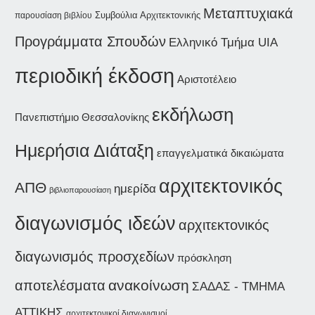
Μεταπτυχιακά
Συμβούλια Αρχιτεκτονικής
παρουσίαση βιβλίου
Προγράμματα Σπουδών
Ελληνικό Τμήμα UIA
περιοδική έκδοση
Αριστοτέλειο
εκδήλωση
Πανεπιστήμιο Θεσσαλονίκης
Ημερήσια Διάταξη
επαγγελματικά δικαιώματα
αρχιτεκτονικός
ΑΠΘ
ημερίδα
βιβλιοπαρουσίαση
διαγωνισμός ιδεών
αρχιτεκτονικός
διαγωνισμός προσχεδίων
πρόσκληση
ανακοίνωση
αποτελέσματα
ΣΑΔΑΣ - ΤΜΗΜΑ
ΑΤΤΙΚΗΣ
αρχιτεκτονικοί διαγωνισμοί