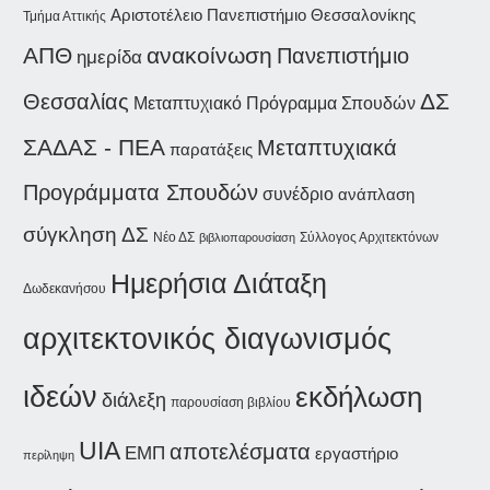
Αριστοτέλειο Πανεπιστήμιο Θεσσαλονίκης
Τμήμα Αττικής
ΑΠΘ
ανακοίνωση
Πανεπιστήμιο
ημερίδα
ΔΣ
Θεσσαλίας
Μεταπτυχιακό Πρόγραμμα Σπουδών
ΣΑΔΑΣ - ΠΕΑ
Μεταπτυχιακά
παρατάξεις
Προγράμματα Σπουδών
συνέδριο
ανάπλαση
σύγκληση ΔΣ
Νέο ΔΣ
Σύλλογος Αρχιτεκτόνων
βιβλιοπαρουσίαση
Ημερήσια Διάταξη
Δωδεκανήσου
αρχιτεκτονικός διαγωνισμός
ιδεών
εκδήλωση
διάλεξη
παρουσίαση βιβλίου
UIA
αποτελέσματα
ΕΜΠ
εργαστήριο
περίληψη