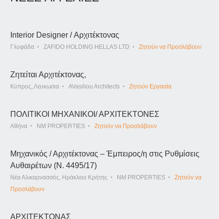
Interior Designer / Αρχιτέκτονας
Γλυφάδα
ZAFIDO HOLDING HELLAS LTD
Ζητούν να Προσλάβουν
Ζητείται Αρχιτέκτονας,
Κύπρος, Λευκωσια
AVasiliou Architects
Ζητούν Εργασία
ΠΟΛΙΤΙΚΟΙ ΜΗΧΑΝΙΚΟΙ/ ΑΡΧΙΤΕΚΤΟΝΕΣ
Αθήνα
NM PROPERTIES
Ζητούν να Προσλάβουν
Μηχανικός / Αρχιτέκτονας – Έμπειρος/η στις Ρυθμίσεις
Αυθαιρέτων (Ν. 4495/17)
Νέα Αλικαρνασσός, Ηράκλειο Κρήτης
NM PROPERTIES
Ζητούν να
Προσλάβουν
ΑΡΧΙΤΕΚΤΟΝΑΣ