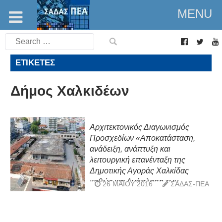
MENU
Search
for:
ΕΤΙΚΈΤΕΣ
Δήμος Χαλκιδέων
Αρχιτεκτονικός Διαγωνισμός
Προσχεδίων «Αποκατάσταση,
ανάδειξη, ανάπτυξη και
λειτουργική επανένταξη της
Δημοτικής Αγοράς Χαλκίδας
καθώς και Ανάπλαση των
26 ΜΑΪ́ΟΥ 2016
ΣΑΔΑΣ-ΠΕΑ
επιφανειών της γειτνιάζουσας
Πλατείας Αγοράς»