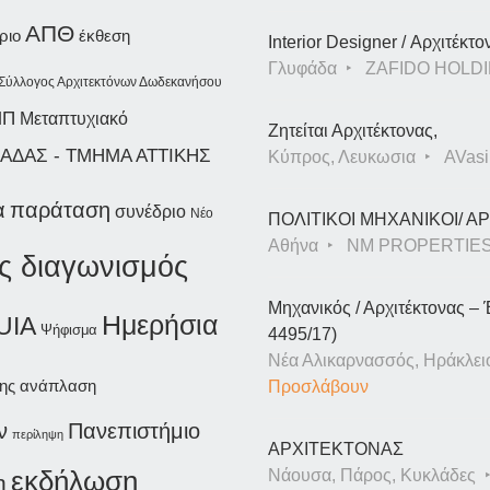
ΑΠΘ
ριο
έκθεση
Interior Designer / Αρχιτέκτο
Γλυφάδα
ZAFIDO HOLDI
Σύλλογος Αρχιτεκτόνων Δωδεκανήσου
ΜΠ
Μεταπτυχιακό
Ζητείται Αρχιτέκτονας,
ΑΔΑΣ - ΤΜΗΜΑ ΑΤΤΙΚΗΣ
Κύπρος, Λευκωσια
AVasil
παράταση
α
συνέδριο
Νέο
ΠΟΛΙΤΙΚΟΙ ΜΗΧΑΝΙΚΟΙ/ 
Αθήνα
NM PROPERTIE
ός διαγωνισμός
Μηχανικός / Αρχιτέκτονας – 
Ημερήσια
UIA
Ψήφισμα
4495/17)
Νέα Αλικαρνασσός, Ηράκλει
ης
ανάπλαση
Προσλάβουν
ν
Πανεπιστήμιο
περίληψη
ΑΡΧΙΤΕΚΤΟΝΑΣ
εκδήλωση
Νάουσα, Πάρος, Κυκλάδες
η