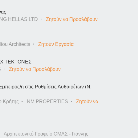
νας
NG HELLAS LTD
Ζητούν να Προσλάβουν
iou Architects
Ζητούν Εργασία
ΑΡΧΙΤΕΚΤΟΝΕΣ
S
Ζητούν να Προσλάβουν
Έμπειρος/η στις Ρυθμίσεις Αυθαιρέτων (Ν.
ο Κρήτης
NM PROPERTIES
Ζητούν να
Αρχιτεκτονικό Γραφείο ΟΜΑΣ - Γιάννης