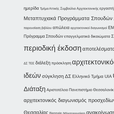
ημερίδα
εργαστή
Συμβούλια Αρχιτεκτονικής
Τμήμα Αττικής
Μεταπτυχιακά Προγράμματα Σπουδών
απώλεια
Ε
παρουσίαση βιβλίου
αρχιτεκτονικοί διαγωνισμοί
Σ
Πρόγραμμα Σπουδών
επαγγελματικά δικαιώματα
περιοδική έκδοση
αποτελέσματ
αρχιτεκτονικ
διάλεξη
πρόσκληση
ΔΣ
ΤΕΕ
ιδεών
σύγκληση ΔΣ
Ελληνικό Τμήμα UIA
Διάταξη
Αριστοτέλειο Πανεπιστήμιο Θεσσαλονίκ
αρχιτεκτονικός διαγωνισμός προσχεδίω
ανακοίνωσ
Θεσσαλίας
Biennale
βιβλιοπαρουσίαση