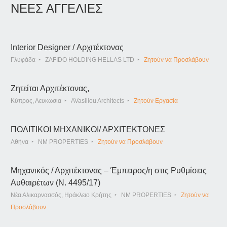
ΝΕΕΣ ΑΓΓΕΛΙΕΣ
Interior Designer / Αρχιτέκτονας
Γλυφάδα
ZAFIDO HOLDING HELLAS LTD
Ζητούν να Προσλάβουν
Ζητείται Αρχιτέκτονας,
Κύπρος, Λευκωσια
AVasiliou Architects
Ζητούν Εργασία
ΠΟΛΙΤΙΚΟΙ ΜΗΧΑΝΙΚΟΙ/ ΑΡΧΙΤΕΚΤΟΝΕΣ
Αθήνα
NM PROPERTIES
Ζητούν να Προσλάβουν
Μηχανικός / Αρχιτέκτονας – Έμπειρος/η στις Ρυθμίσεις
Αυθαιρέτων (Ν. 4495/17)
Νέα Αλικαρνασσός, Ηράκλειο Κρήτης
NM PROPERTIES
Ζητούν να
Προσλάβουν