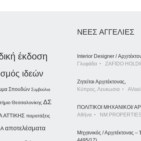
ΝΕΕΣ ΑΓΓΕΛΙΕΣ
δική έκδοση
Interior Designer / Αρχιτέκτο
Γλυφάδα
ZAFIDO HOLDI
ισμός ιδεών
Ζητείται Αρχιτέκτονας,
αμμα Σπουδών
Κύπρος, Λευκωσια
AVasil
Συμβούλια
ΔΣ
στήμιο Θεσσαλονίκης
ΠΟΛΙΤΙΚΟΙ ΜΗΧΑΝΙΚΟΙ/ 
Αθήνα
NM PROPERTIE
Α ΑΤΤΙΚΗΣ
παρατάξεις
αποτελέσματα
IA
Μηχανικός / Αρχιτέκτονας – 
4495/17)