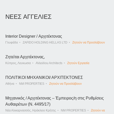
ΝΕΕΣ ΑΓΓΕΛΙΕΣ
Interior Designer / Αρχιτέκτονας
Γλυφάδα
ZAFIDO HOLDING HELLAS LTD
Ζητούν να Προσλάβουν
Ζητείται Αρχιτέκτονας,
Κύπρος, Λευκωσια
AVasiliou Architects
Ζητούν Εργασία
ΠΟΛΙΤΙΚΟΙ ΜΗΧΑΝΙΚΟΙ/ ΑΡΧΙΤΕΚΤΟΝΕΣ
Αθήνα
NM PROPERTIES
Ζητούν να Προσλάβουν
Μηχανικός / Αρχιτέκτονας – Έμπειρος/η στις Ρυθμίσεις
Αυθαιρέτων (Ν. 4495/17)
Νέα Αλικαρνασσός, Ηράκλειο Κρήτης
NM PROPERTIES
Ζητούν να