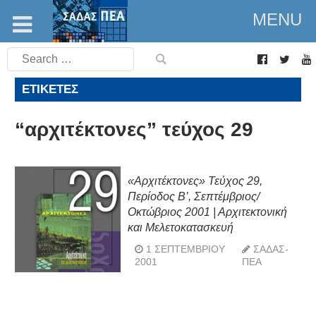
MENU
Search
for:
ΕΤΙΚΈΤΕΣ
“αρχιτέκτονες” τεύχος 29
«Αρχιτέκτονες» Τεύχος 29,
Περίοδος Β’, Σεπτέμβριος/
Οκτώβριος 2001 | Αρχιτεκτονική
και Μελετοκατασκευή
1 ΣΕΠΤΕΜΒΡΊΟΥ
ΣΑΔΑΣ-
2001
ΠΕΑ