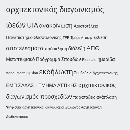
αρχιτεκτονικός διαγωνισμός
ιδεών
UIA
ανακοίνωση
Αριστοτέλειο
Πανεπιστήμιο Θεσσαλονίκης
έκθεση
Τμήμα Αττικής
ΤΕΕ
ΑΠΘ
αποτελέσματα
διάλεξη
πρόσκληση
ημερίδα
Μεταπτυχιακό Πρόγραμμα Σπουδών
Biennale
εκδήλωση
Συμβούλια Αρχιτεκτονικής
παρουσίαση βιβλίου
αρχιτεκτονικός
ΣΑΔΑΣ - ΤΜΗΜΑ ΑΤΤΙΚΗΣ
ΕΜΠ
διαγωνισμός προσχεδίων
παρατάξεις
ανάπλαση
Ψήφισμα
αρχιτεκτονικοί διαγωνισμοί
Σύλλογος Αρχιτεκτόνων
Δωδεκανήσου