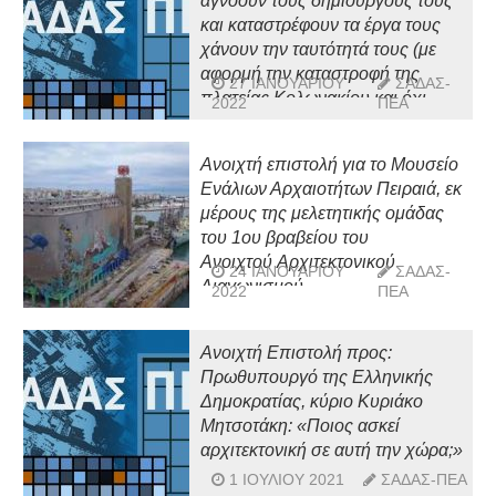
αγνοούν τους δημιουργούς τους
προστατευθεί το δημόσιο
και καταστρέφουν τα έργα τους
συμφέρον”
χάνουν την ταυτότητά τους (με
αφορμή την καταστροφή της
27 ΙΑΝΟΥΑΡΊΟΥ
ΣΑΔΑΣ-
πλατείας Κολωνακίου και όχι
2022
ΠΕΑ
μόνο)
Ανοιχτή επιστολή για το Μουσείο
Ενάλιων Αρχαιοτήτων Πειραιά, εκ
μέρους της μελετητικής ομάδας
του 1ου βραβείου του
Ανοιχτού Αρχιτεκτονικού
24 ΙΑΝΟΥΑΡΊΟΥ
ΣΑΔΑΣ-
Διαγωνισμού
2022
ΠΕΑ
Ανοιχτή Επιστολή προς:
Πρωθυπουργό της Ελληνικής
Δημοκρατίας, κύριο Κυριάκο
Μητσοτάκη: «Ποιος ασκεί
αρχιτεκτονική σε αυτή την χώρα;»
1 ΙΟΥΛΊΟΥ 2021
ΣΑΔΑΣ-ΠΕΑ