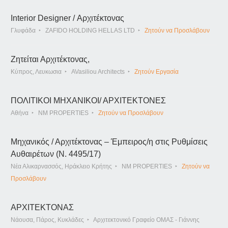
Interior Designer / Αρχιτέκτονας
Γλυφάδα
ZAFIDO HOLDING HELLAS LTD
Ζητούν να Προσλάβουν
Ζητείται Αρχιτέκτονας,
Κύπρος, Λευκωσια
AVasiliou Architects
Ζητούν Εργασία
ΠΟΛΙΤΙΚΟΙ ΜΗΧΑΝΙΚΟΙ/ ΑΡΧΙΤΕΚΤΟΝΕΣ
Αθήνα
NM PROPERTIES
Ζητούν να Προσλάβουν
Μηχανικός / Αρχιτέκτονας – Έμπειρος/η στις Ρυθμίσεις
Αυθαιρέτων (Ν. 4495/17)
Νέα Αλικαρνασσός, Ηράκλειο Κρήτης
NM PROPERTIES
Ζητούν να
Προσλάβουν
ΑΡΧΙΤΕΚΤΟΝΑΣ
Νάουσα, Πάρος, Κυκλάδες
Αρχιτεκτονικό Γραφείο ΟΜΑΣ - Γιάννης