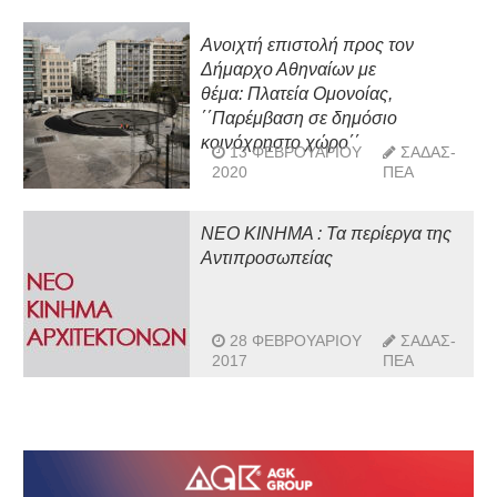
Ανοιχτή επιστολή προς τον
Δήμαρχο Αθηναίων με
θέμα: Πλατεία Ομονοίας,
΄΄Παρέμβαση σε δημόσιο
κοινόχρηστο χώρο΄΄
13 ΦΕΒΡΟΥΑΡΊΟΥ
ΣΑΔΑΣ-
2020
ΠΕΑ
ΝΕΟ ΚΙΝΗΜΑ : Τα περίεργα της
Αντιπροσωπείας
28 ΦΕΒΡΟΥΑΡΊΟΥ
ΣΑΔΑΣ-
2017
ΠΕΑ