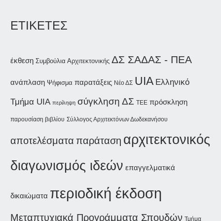
ΕΤΙΚΕΤΕΣ
ΔΣ ΣΑΔΑΣ - ΠΕΑ
έκθεση
Συμβούλια Αρχιτεκτονικής
UIA
Ελληνικό
ανάπλαση
παρατάξεις
Ψήφισμα
Νέο ΔΣ
σύγκληση ΔΣ
Τμήμα UIA
πρόσκληση
περίληψη
ΤΕΕ
παρουσίαση βιβλίου
Σύλλογος Αρχιτεκτόνων Δωδεκανήσου
αρχιτεκτονικός
παράταση
αποτελέσματα
διαγωνισμός ιδεών
επαγγελματικά
περιοδική έκδοση
δικαιώματα
Μεταπτυχιακά Προγράμματα Σπουδών
Τμήμα