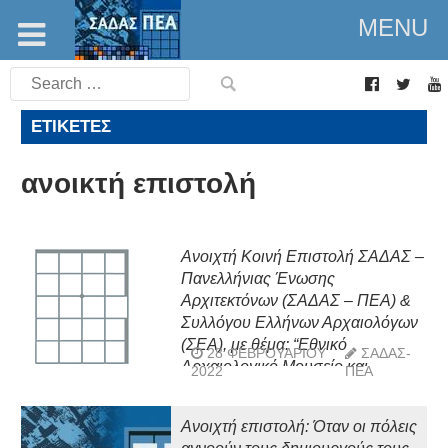
MENU
Search
for:
ΕΤΙΚΈΤΕΣ
ανοικτή επιστολή
Ανοιχτή Κοινή Επιστολή ΣΑΔΑΣ –
Πανελλήνιας Ένωσης
Αρχιτεκτόνων (ΣΑΔΑΣ – ΠΕΑ) &
Συλλόγου Ελλήνων Αρχαιολόγων
(ΣΕΑ), με θέμα: “Εθνικό
28 ΦΕΒΡΟΥΑΡΊΟΥ
ΣΑΔΑΣ-
Αρχαιολογικό Μουσείο και
2022
ΠΕΑ
Μουσείο Εναλίων Αρχαιοτήτων:
Να αποκατασταθεί η νομιμότητα,
Ανοιχτή επιστολή: Όταν οι πόλεις
να τηρηθεί η δεοντολογία, να