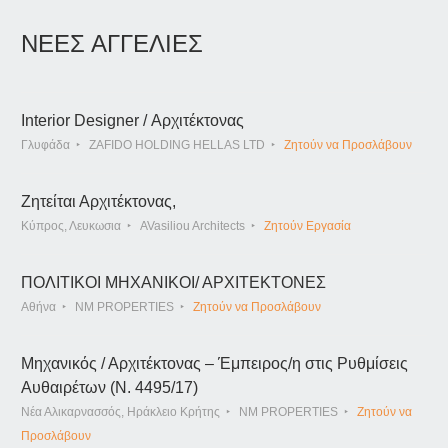
ΝΕΕΣ ΑΓΓΕΛΙΕΣ
Interior Designer / Αρχιτέκτονας
Γλυφάδα
ZAFIDO HOLDING HELLAS LTD
Ζητούν να Προσλάβουν
Ζητείται Αρχιτέκτονας,
Κύπρος, Λευκωσια
AVasiliou Architects
Ζητούν Εργασία
ΠΟΛΙΤΙΚΟΙ ΜΗΧΑΝΙΚΟΙ/ ΑΡΧΙΤΕΚΤΟΝΕΣ
Αθήνα
NM PROPERTIES
Ζητούν να Προσλάβουν
Μηχανικός / Αρχιτέκτονας – Έμπειρος/η στις Ρυθμίσεις
Αυθαιρέτων (Ν. 4495/17)
Νέα Αλικαρνασσός, Ηράκλειο Κρήτης
NM PROPERTIES
Ζητούν να
Προσλάβουν