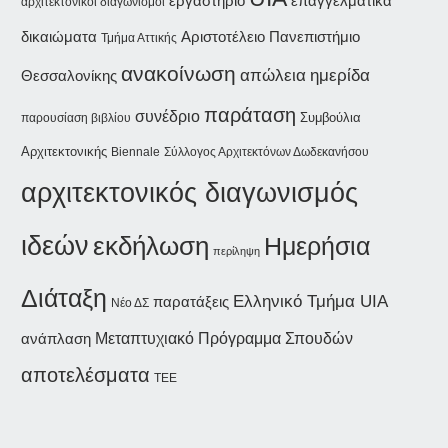
εργαστήριο
επαγγελματικά
αρχιτεκτονικοί διαγωνισμοί
δικαιώματα
Αριστοτέλειο Πανεπιστήμιο
Τμήμα Αττικής
ανακοίνωση
ημερίδα
απώλεια
Θεσσαλονίκης
παράταση
συνέδριο
Συμβούλια
παρουσίαση βιβλίου
Αρχιτεκτονικής
Biennale
Σύλλογος Αρχιτεκτόνων Δωδεκανήσου
αρχιτεκτονικός διαγωνισμός
ιδεών
εκδήλωση
Ημερήσια
περίληψη
Διάταξη
Ελληνικό Τμήμα UIA
παρατάξεις
Νέο ΔΣ
ανάπλαση
Μεταπτυχιακό Πρόγραμμα Σπουδών
αποτελέσματα
ΤΕΕ