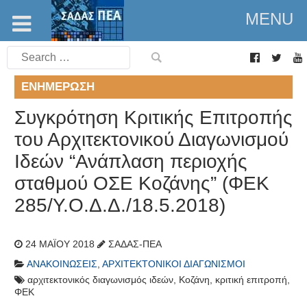
MENU
Search
for:
ΕΝΗΜΈΡΩΣΗ
Συγκρότηση Κριτικής Επιτροπής
του Αρχιτεκτονικού Διαγωνισμού
Ιδεών “Ανάπλαση περιοχής
σταθμού ΟΣΕ Κοζάνης” (ΦΕΚ
285/Υ.Ο.Δ.Δ./18.5.2018)
24 ΜΑΪ́ΟΥ 2018
ΣΑΔΑΣ-ΠΕΑ
ΑΝΑΚΟΙΝΏΣΕΙΣ
,
ΑΡΧΙΤΕΚΤΟΝΙΚΟΊ ΔΙΑΓΩΝΙΣΜΟΊ
αρχιτεκτονικός διαγωνισμός ιδεών
,
Κοζάνη
,
κριτική επιτροπή
,
ΦΕΚ