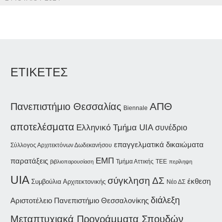
ΕΤΙΚΕΤΕΣ
ΑΠΘ
Πανεπιστήμιο Θεσσαλίας
Biennale
αποτελέσματα
Ελληνικό Τμήμα UIA
συνέδριο
επαγγελματικά δικαιώματα
Σύλλογος Αρχιτεκτόνων Δωδεκανήσου
ΕΜΠ
παρατάξεις
Τμήμα Αττικής
βιβλιοπαρουσίαση
ΤΕΕ
περίληψη
UIA
σύγκληση ΔΣ
έκθεση
Συμβούλια Αρχιτεκτονικής
Νέο ΔΣ
διάλεξη
Αριστοτέλειο Πανεπιστήμιο Θεσσαλονίκης
Μεταπτυχιακά Προγράμματα Σπουδών