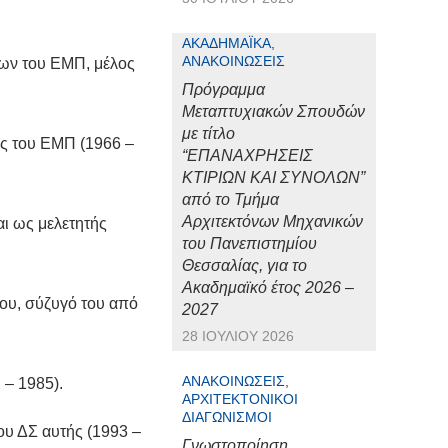
ΑΚΑΔΗΜΑΪΚΆ,
ΑΝΑΚΟΙΝΏΣΕΙΣ
νων του ΕΜΠ, μέλος
Πρόγραμμα
Μεταπτυχιακών Σπουδών
με τίτλο
ος του ΕΜΠ (1966 –
“ΕΠΑΝΑΧΡΗΣΕΙΣ
ΚΤΙΡΙΩΝ ΚΑΙ ΣΥΝΟΛΩΝ”
από το Τμήμα
Αρχιτεκτόνων Μηχανικών
ι ως μελετητής
του Πανεπιστημίου
Θεσσαλίας, για το
Ακαδημαϊκό έτος 2026 –
ου, σύζυγό του από
2027
28 ΙΟΥΛΊΟΥ 2026
ΑΝΑΚΟΙΝΏΣΕΙΣ,
 – 1985).
ΑΡΧΙΤΕΚΤΟΝΙΚΟΊ
ΔΙΑΓΩΝΙΣΜΟΊ
του ΔΣ αυτής (1993 –
Γνωστοποίηση