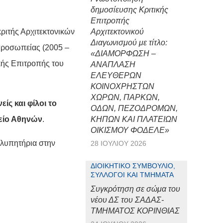
δημοσίευσης Κριτικής
Επιτροπής
ιτής Αρχιτεκτονικών
Αρχιτεκτονικού
Διαγωνισμού με τίτλο:
ιπροσωπείας (2005 –
«ΔΙΑΜΟΡΦΩΣΗ –
κής Επιτροπής του
ΑΝΑΠΛΑΣΗ
ΕΛΕΥΘΕΡΩΝ
ΚΟΙΝΟΧΡΗΣΤΩΝ
ΧΩΡΩΝ, ΠΑΡΚΩΝ,
ίς και φίλοι το
ΟΔΩΝ, ΠΕΖΟΔΡΟΜΩΝ,
φείο Αθηνών
.
ΚΗΠΩΝ ΚΑΙ ΠΛΑΤΕΙΩΝ
ΟΙΚΙΣΜΟΥ ΦΟΔΕΛΕ»
λυπητήρια στην
28 ΙΟΥΛΊΟΥ 2026
ΔΙΟΙΚΗΤΙΚΌ ΣΥΜΒΟΎΛΙΟ,
ΣΎΛΛΟΓΟΙ ΚΑΙ ΤΜΉΜΑΤΑ
Συγκρότηση σε σώμα του
νέου ΔΣ του ΣΑΔΑΣ-
ΤΜΗΜΑΤΟΣ ΚΟΡΙΝΘΙΑΣ