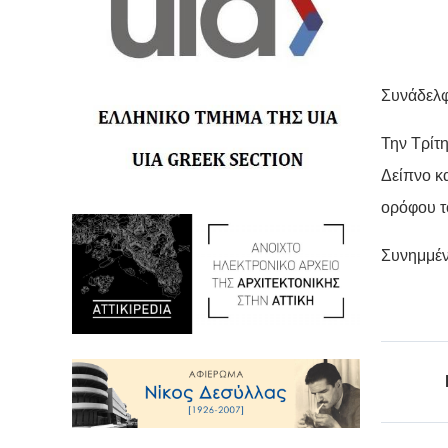
Συνάδελφ
Την Τρίτ
Δείπνο κ
ορόφου τ
Συνημμέν