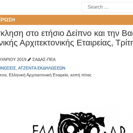
Search
for:
ΈΡΩΣΗ
ληση στο ετήσιο Δείπνο και την Βα
ικής Αρχιτεκτονικής Εταιρείας, Τρί
ΟΥΑΡΊΟΥ 2019
ΣΑΔΑΣ-ΠΕΑ
ΙΝΏΣΕΙΣ
,
ΑΤΖΈΝΤΑ ΕΚΔΗΛΏΣΕΩΝ
πιτα
,
Ελληνική Αρχιτεκτονική Εταιρεία
,
κοπή πίτας