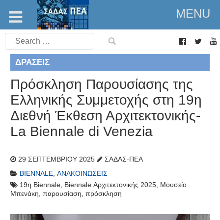
MENU
Search
for:
ΔΡΆΣΕΙΣ
Πρόσκληση Παρουσίασης της
Ελληνικής Συμμετοχής στη 19η
Διεθνή Έκθεση Αρχιτεκτονικής-
La Biennale di Venezia
29 ΣΕΠΤΕΜΒΡΊΟΥ 2025
ΣΑΔΑΣ-ΠΕΑ
BIENNALE
,
ΑΝΑΚΟΙΝΏΣΕΙΣ
19η Biennale
,
Biennale Αρχιτεκτονικής 2025
,
Μουσείο
Μπενάκη
,
παρουσίαση
,
πρόσκληση