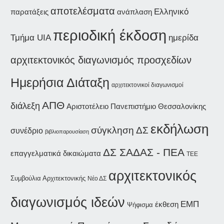
αποτελέσματα
Ελληνικό
παρατάξεις
ανάπλαση
περιοδική έκδοση
ημερίδα
Τμήμα UIA
αρχιτεκτονικός διαγωνισμός προσχεδίων
Ημερήσια Διάταξη
αρχιτεκτονικοί διαγωνισμοί
ΑΠΘ
διάλεξη
Αριστοτέλειο Πανεπιστήμιο Θεσσαλονίκης
εκδήλωση
σύγκληση ΔΣ
συνέδριο
βιβλιοπαρουσίαση
ΔΣ ΣΑΔΑΣ - ΠΕΑ
επαγγελματικά δικαιώματα
ΤΕΕ
αρχιτεκτονικός
Συμβούλια Αρχιτεκτονικής
Νέο ΔΣ
διαγωνισμός ιδεών
ΕΜΠ
έκθεση
Ψήφισμα