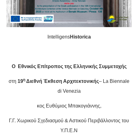
Intelligens
Historica
Ο Εθνικός Επίτροπος της Ελληνικής Συμμετοχής
η
στη
19
Διεθνή Έκθεση Αρχιτεκτονικής
– La Biennale
di Venezia
κος Ευθύμιος Μπακογιάννης,
Γ.Γ. Χωρικού Σχεδιασμού & Αστικού Περιβάλλοντος του
Υ.Π.Ε.Ν