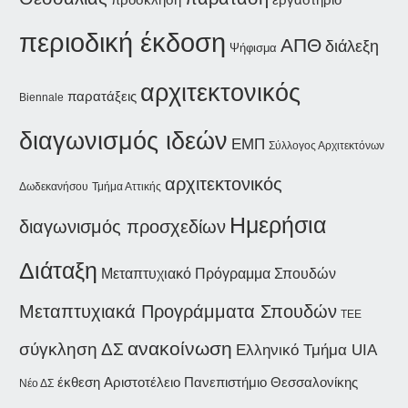
πρόσκληση
περιοδική έκδοση
ΑΠΘ
διάλεξη
Ψήφισμα
αρχιτεκτονικός
παρατάξεις
Biennale
διαγωνισμός ιδεών
ΕΜΠ
Σύλλογος Αρχιτεκτόνων
αρχιτεκτονικός
Δωδεκανήσου
Τμήμα Αττικής
Ημερήσια
διαγωνισμός προσχεδίων
Διάταξη
Μεταπτυχιακό Πρόγραμμα Σπουδών
Μεταπτυχιακά Προγράμματα Σπουδών
ΤΕΕ
ανακοίνωση
σύγκληση ΔΣ
Ελληνικό Τμήμα UIA
έκθεση
Αριστοτέλειο Πανεπιστήμιο Θεσσαλονίκης
Νέο ΔΣ