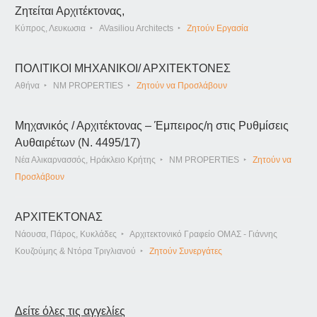
Ζητείται Αρχιτέκτονας,
Κύπρος, Λευκωσια
AVasiliou Architects
Ζητούν Εργασία
ΠΟΛΙΤΙΚΟΙ ΜΗΧΑΝΙΚΟΙ/ ΑΡΧΙΤΕΚΤΟΝΕΣ
Αθήνα
NM PROPERTIES
Ζητούν να Προσλάβουν
Μηχανικός / Αρχιτέκτονας – Έμπειρος/η στις Ρυθμίσεις
Αυθαιρέτων (Ν. 4495/17)
Νέα Αλικαρνασσός, Ηράκλειο Κρήτης
NM PROPERTIES
Ζητούν να
Προσλάβουν
ΑΡΧΙΤΕΚΤΟΝΑΣ
Νάουσα, Πάρος, Κυκλάδες
Αρχιτεκτονικό Γραφείο ΟΜΑΣ - Γιάννης
Κουζούμης & Ντόρα Τριγλιανού
Ζητούν Συνεργάτες
Δείτε όλες τις αγγελίες