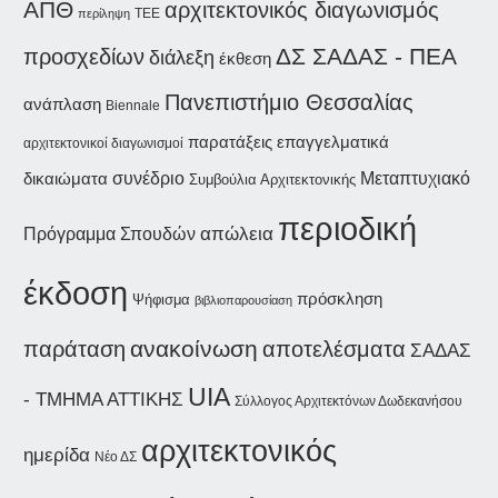
ΑΠΘ
αρχιτεκτονικός διαγωνισμός
περίληψη
ΤΕΕ
ΔΣ ΣΑΔΑΣ - ΠΕΑ
προσχεδίων
διάλεξη
έκθεση
Πανεπιστήμιο Θεσσαλίας
ανάπλαση
Biennale
παρατάξεις
επαγγελματικά
αρχιτεκτονικοί διαγωνισμοί
συνέδριο
δικαιώματα
Μεταπτυχιακό
Συμβούλια Αρχιτεκτονικής
περιοδική
απώλεια
Πρόγραμμα Σπουδών
έκδοση
πρόσκληση
Ψήφισμα
βιβλιοπαρουσίαση
παράταση
ανακοίνωση
αποτελέσματα
ΣΑΔΑΣ
UIA
- ΤΜΗΜΑ ΑΤΤΙΚΗΣ
Σύλλογος Αρχιτεκτόνων Δωδεκανήσου
αρχιτεκτονικός
ημερίδα
Νέο ΔΣ