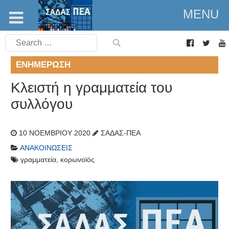
MENU
Search
for:
ΕΝΗΜΈΡΩΣΗ
Κλειστή η γραμματεία του
συλλόγου
10 ΝΟΕΜΒΡΊΟΥ 2020
ΣΑΔΑΣ-ΠΕΑ
ΑΝΑΚΟΙΝΏΣΕΙΣ
γραμματεία
,
κορωνοϊός