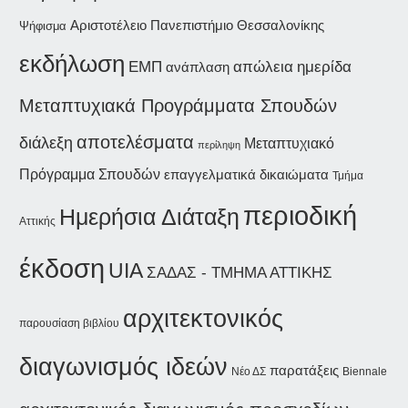
Αριστοτέλειο Πανεπιστήμιο Θεσσαλονίκης
Ψήφισμα
εκδήλωση
ημερίδα
ΕΜΠ
απώλεια
ανάπλαση
Μεταπτυχιακά Προγράμματα Σπουδών
αποτελέσματα
διάλεξη
Μεταπτυχιακό
περίληψη
Πρόγραμμα Σπουδών
επαγγελματικά δικαιώματα
Τμήμα
περιοδική
Ημερήσια Διάταξη
Αττικής
έκδοση
UIA
ΣΑΔΑΣ - ΤΜΗΜΑ ΑΤΤΙΚΗΣ
αρχιτεκτονικός
παρουσίαση βιβλίου
διαγωνισμός ιδεών
παρατάξεις
Νέο ΔΣ
Biennale