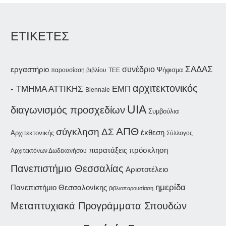
ΕΤΙΚΕΤΕΣ
ΣΑΔΑΣ
συνέδριο
εργαστήριο
Ψήφισμα
παρουσίαση βιβλίου
ΤΕΕ
αρχιτεκτονικός
- ΤΜΗΜΑ ΑΤΤΙΚΗΣ
ΕΜΠ
Biennale
UIA
διαγωνισμός προσχεδίων
Συμβούλια
ΑΠΘ
σύγκληση ΔΣ
έκθεση
Αρχιτεκτονικής
Σύλλογος
παρατάξεις
πρόσκληση
Αρχιτεκτόνων Δωδεκανήσου
Πανεπιστήμιο Θεσσαλίας
Αριστοτέλειο
ημερίδα
Πανεπιστήμιο Θεσσαλονίκης
βιβλιοπαρουσίαση
Μεταπτυχιακά Προγράμματα Σπουδών