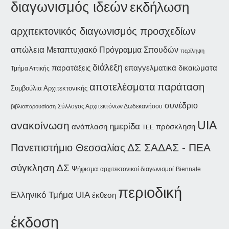
διαγωνισμός ιδεών
εκδήλωση
αρχιτεκτονικός διαγωνισμός προσχεδίων
απώλεια
Μεταπτυχιακό Πρόγραμμα Σπουδών
περίληψη
διάλεξη
παρατάξεις
επαγγελματικά δικαιώματα
Τμήμα Αττικής
παράταση
αποτελέσματα
Συμβούλια Αρχιτεκτονικής
συνέδριο
Σύλλογος Αρχιτεκτόνων Δωδεκανήσου
βιβλιοπαρουσίαση
UIA
ανακοίνωση
ημερίδα
ανάπλαση
πρόσκληση
ΤΕΕ
ΔΣ ΣΑΔΑΣ - ΠΕΑ
Πανεπιστήμιο Θεσσαλίας
σύγκληση ΔΣ
Ψήφισμα
αρχιτεκτονικοί διαγωνισμοί
Biennale
περιοδική
Ελληνικό Τμήμα UIA
έκθεση
έκδοση