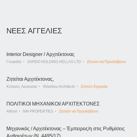
ΝΕΕΣ ΑΓΓΕΛΙΕΣ
Interior Designer / Αρχιτέκτονας
Γλυφάδα
ZAFIDO HOLDING HELLAS LTD
Ζητούν να Προσλάβουν
Ζητείται Αρχιτέκτονας,
Κύπρος, Λευκωσια
AVasiliou Architects
Ζητούν Εργασία
ΠΟΛΙΤΙΚΟΙ ΜΗΧΑΝΙΚΟΙ/ ΑΡΧΙΤΕΚΤΟΝΕΣ
Αθήνα
NM PROPERTIES
Ζητούν να Προσλάβουν
Μηχανικός / Αρχιτέκτονας – Έμπειρος/η στις Ρυθμίσεις
Αυθαιρέτων (Ν. 4495/17)