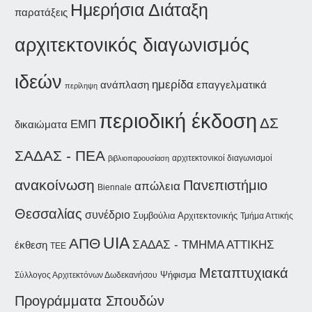
Ημερήσια Διάταξη
παρατάξεις
αρχιτεκτονικός διαγωνισμός
ιδεών
ημερίδα
ανάπλαση
επαγγελματικά
περίληψη
περιοδική έκδοση
ΔΣ
ΕΜΠ
δικαιώματα
ΣΑΔΑΣ - ΠΕΑ
αρχιτεκτονικοί διαγωνισμοί
βιβλιοπαρουσίαση
ανακοίνωση
Πανεπιστήμιο
απώλεια
Biennale
Θεσσαλίας
συνέδριο
Συμβούλια Αρχιτεκτονικής
Τμήμα Αττικής
UIA
ΑΠΘ
ΣΑΔΑΣ - ΤΜΗΜΑ ΑΤΤΙΚΗΣ
έκθεση
ΤΕΕ
Μεταπτυχιακά
Ψήφισμα
Σύλλογος Αρχιτεκτόνων Δωδεκανήσου
Προγράμματα Σπουδών