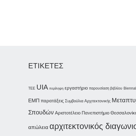
ΕΤΙΚΕΤΕΣ
UIA
εργαστήριο
παρουσίαση βιβλίου
Bienna
ΤΕΕ
περίληψη
Μεταπτυ
ΕΜΠ
παρατάξεις
Συμβούλια Αρχιτεκτονικής
Σπουδών
Αριστοτέλειο Πανεπιστήμιο Θεσσαλονίκ
αρχιτεκτονικός διαγωνι
απώλεια