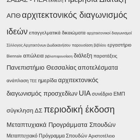
έκθεση
αρχιτεκτονικός διαγωνισμός
ΑΠΘ
ιδεών
επαγγελματικά δικαιώματα
αρχιτεκτονικοί διαγωνισμοί
εργαστήριο
Σύλλογος Αρχιτεκτόνων Δωδεκανήσου
παρουσίαση βιβλίου
διάλεξη
απώλεια
παρατάξεις
Biennale
βιβλιοπαρουσίαση
Πανεπιστήμιο Θεσσαλίας
αποτελέσματα
αρχιτεκτονικός
ημερίδα
ανάπλαση
ΤΕΕ
UIA
διαγωνισμός προσχεδίων
συνέδριο
ΕΜΠ
περιοδική έκδοση
σύγκληση ΔΣ
Μεταπτυχιακά Προγράμματα Σπουδών
Μεταπτυχιακό Πρόγραμμα Σπουδών
Αριστοτέλειο