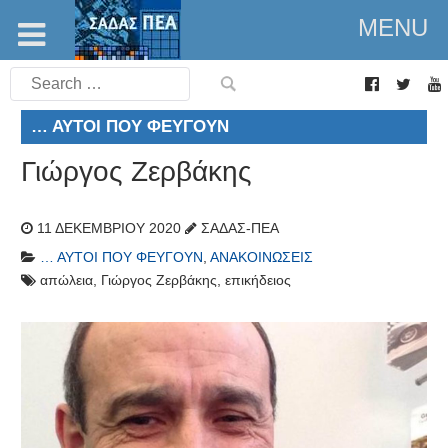
MENU
Search
for:
… ΑΥΤΟΊ ΠΟΥ ΦΕΎΓΟΥΝ
Γιώργος Ζερβάκης
11 ΔΕΚΕΜΒΡΊΟΥ 2020
ΣΑΔΑΣ-ΠΕΑ
… ΑΥΤΟΊ ΠΟΥ ΦΕΎΓΟΥΝ
,
ΑΝΑΚΟΙΝΏΣΕΙΣ
απώλεια
,
Γιώργος Ζερβάκης
,
επικήδειος