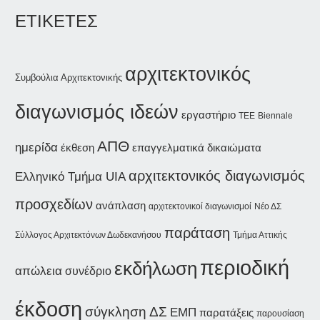
ΕΤΙΚΕΤΕΣ
αρχιτεκτονικός
Συμβούλια Αρχιτεκτονικής
διαγωνισμός ιδεών
εργαστήριο
Biennale
ΤΕΕ
ΑΠΘ
ημερίδα
έκθεση
επαγγελματικά δικαιώματα
αρχιτεκτονικός διαγωνισμός
Ελληνικό Τμήμα UIA
προσχεδίων
ανάπλαση
αρχιτεκτονικοί διαγωνισμοί
Νέο ΔΣ
παράταση
Σύλλογος Αρχιτεκτόνων Δωδεκανήσου
Τμήμα Αττικής
περιοδική
εκδήλωση
απώλεια
συνέδριο
έκδοση
σύγκληση ΔΣ
ΕΜΠ
παρατάξεις
παρουσίαση