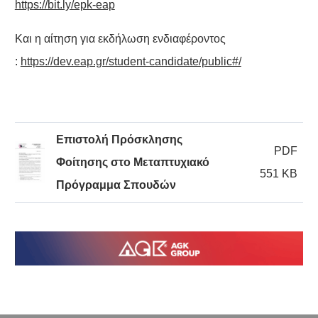
https://bit.ly/epk-eap
Και η αίτηση για εκδήλωση ενδιαφέροντος
:
https://dev.eap.gr/student-candidate/public#/
Επιστολή Πρόσκλησης
PDF
Φοίτησης στο Μεταπτυχιακό
551 KB
Πρόγραμμα Σπουδών