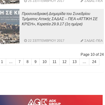
25 ΣΕΠΤΕΜΒΡΊΟΥ 2017
ΣΑΔΑΣ-ΠΕΑ
Προσυνεδριακή Διημερίδα του Συνεδρίου
Τμήματος Αττικής ΣΑΔΑΣ – ΠΕΑ «ΑΤΤΙΚΗ ΣΕ
ΚΡΙΣΗ», Κερατέα 29.9.17 (1η ημέρα)
22 ΣΕΠΤΕΜΒΡΊΟΥ 2017
ΣΑΔΑΣ-ΠΕΑ
Page 10 of 24
1
…
7
8
9
10
11
12
13
…
24