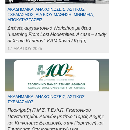
ΑΚΑΔΗΜΑΪΚΆ, ΑΝΑΚΟΙΝΏΣΕΙΣ, ΑΣΤΙΚΌΣ
ΣΧΕΔΙΑΣΜΌΣ, ΔΙΆ ΒΊΟΥ ΜΆΘΗΣΗ, ΜΝΗΜΕΊΑ,
ΑΠΟΚΑΤΑΣΤΆΣΕΙΣ
Διεθνές αρχιτεκτονικό Workshop με θέμα
“Learning From Lost Modernities. A case – study
at Xenia Karteros”, ΚΑΜ Χανιά / Κρήτη
17 ΜΑΡΤΊΟΥ 2025
ΑΚΑΔΗΜΑΪΚΆ, ΑΝΑΚΟΙΝΏΣΕΙΣ, ΑΣΤΙΚΌΣ
ΣΧΕΔΙΑΣΜΌΣ
Προκήρυξη Π.Μ.Σ. Τ.Ε.Φ.Π. Γεωπονικού
Πανεπιστημίου Αθηνών με τίτλο “Τομείς Αιχμής
και Καινοτόμες Εφαρμογές στην Παραγωγή και
Συντήρηση Οπωροκηπευτικών και