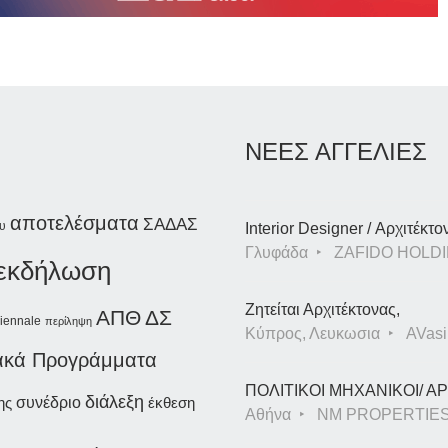
ΝΕΕΣ ΑΓΓΕΛΙΕΣ
αποτελέσματα
ΣΑΔΑΣ
υ
Interior Designer / Αρχιτέκτο
Γλυφάδα
ZAFIDO HOLDI
εκδήλωση
Ζητείται Αρχιτέκτονας,
ΑΠΘ
ΔΣ
iennale
περίληψη
Κύπρος, Λευκωσια
AVasil
ακά Προγράμματα
ΠΟΛΙΤΙΚΟΙ ΜΗΧΑΝΙΚΟΙ/ 
διάλεξη
συνέδριο
ης
έκθεση
Αθήνα
NM PROPERTIE