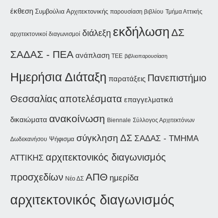
έκθεση
Συμβούλια Αρχιτεκτονικής
παρουσίαση βιβλίου
Τμήμα Αττικής
εκδήλωση
ΔΣ
διάλεξη
αρχιτεκτονικοί διαγωνισμοί
ΣΑΔΑΣ - ΠΕΑ
ανάπλαση
ΤΕΕ
βιβλιοπαρουσίαση
Ημερήσια Διάταξη
Πανεπιστήμιο
παρατάξεις
Θεσσαλίας
αποτελέσματα
επαγγελματικά
ανακοίνωση
δικαιώματα
Biennale
Σύλλογος Αρχιτεκτόνων
σύγκληση ΔΣ
ΣΑΔΑΣ - ΤΜΗΜΑ
Ψήφισμα
Δωδεκανήσου
αρχιτεκτονικός διαγωνισμός
ΑΤΤΙΚΗΣ
ΑΠΘ
προσχεδίων
ημερίδα
Νέο ΔΣ
αρχιτεκτονικός διαγωνισμός